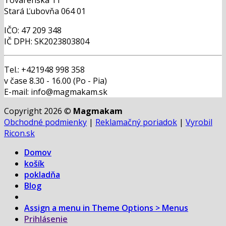
Stará Ľubovňa 064 01
IČO: 47 209 348
IČ DPH: SK2023803804
Tel.: +421948 998 358
v čase 8.30 - 16.00 (Po - Pia)
E-mail: info@magmakam.sk
Copyright 2026 ©
Magmakam
Obchodné podmienky
|
Reklamačný poriadok
|
Vyrobil
Ricon.sk
Domov
košík
pokladňa
Blog
Assign a menu in Theme Options > Menus
Prihlásenie