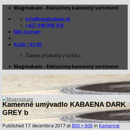
Skip
Magmakam - Exkluzívny kamenný sortiment
to
info@magmakam.sk
content
+421 948 998 358
Môj zoznam
Košík /
€
0.00
Žiadne produkty v košíku.
Magmakam - Exkluzívny kamenný sortiment
Kamenné umývadlo KABAENA DARK
GREY b
Published
17. decembra 2017
at
800 × 600
in
Kamenné