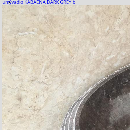
umývadlo KABAENA DARK GREY b
Domov
košík
pokladňa
Blog
Hľadať:
Hľadať:
Košík
Žiadne produkty v košíku.