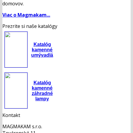
domovov.
Viac o Magmakam...
Prezrite si naše katalógy
Katalóg
kamenné
umývadlá
Katalóg
kamenné
záhradné
lampy
Kontakt
MAGMAKAM s.r.o.
Továrenská 11