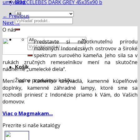
Blog
umývadlo CELEBES DARK GREY 45x35x90 b
←
Previous
Hľadať:
Next
→
O nás
Predstavte si nedotknuteľnú prírodu
Hľadať:
malebných Indonézskych ostrovov a široké
spektrum surového kameňa. Jeho sila sa v
rukách zručných remeselníkov mení na skutočne
Košík
nádherné „umelecké diela“.
Žiadne produkty v košíku.
Mení sa v kamenné umývadlá, kamenné kúpeľňové
doplnky, kamenné záhradné lampy, ktoré sme sa
rozhodli priniesť z Indonézie priamo k Vám, do Vašich
domovov.
Viac o Magmakam...
Prezrite si naše katalógy