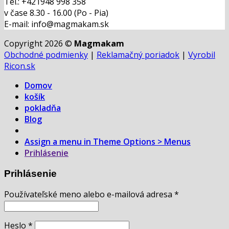
Tel.: +421948 998 358
v čase 8.30 - 16.00 (Po - Pia)
E-mail: info@magmakam.sk
Copyright 2026 ©
Magmakam
Obchodné podmienky
|
Reklamačný poriadok
|
Vyrobil
Ricon.sk
Domov
košík
pokladňa
Blog
Assign a menu in Theme Options > Menus
Prihlásenie
Prihlásenie
Používateľské meno alebo e-mailová adresa
*
Heslo
*