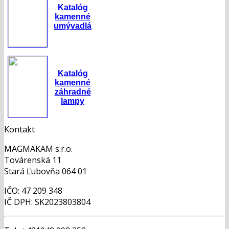
Katalóg
kamenné
umývadlá
Katalóg
kamenné
záhradné
lampy
Kontakt
MAGMAKAM s.r.o.
Továrenská 11
Stará Ľubovňa 064 01
IČO: 47 209 348
IČ DPH: SK2023803804