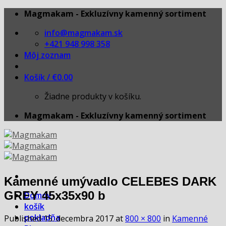
Skip
Magmakam - Exkluzívny kamenný sortiment
to
info@magmakam.sk
content
+421 948 998 358
Môj zoznam
Košík /
€
0.00
Žiadne produkty v košíku.
Magmakam - Exkluzívny kamenný sortiment
Kamenné umývadlo CELEBES DARK
GREY 45x35x90 b
Domov
košík
pokladňa
Published
15. decembra 2017
at
800 × 800
in
Kamenné