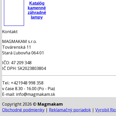
Katalóg
kamenné
záhradné
lampy
Kontakt
MAGMAKAM s.r.o.
Továrenská 11
Stará Ľubovňa 064 01
IČO: 47 209 348
IČ DPH: SK2023803804
Tel.: +421948 998 358
v čase 8.30 - 16.00 (Po - Pia)
E-mail: info@magmakam.sk
Copyright 2026 ©
Magmakam
Obchodné podmienky
|
Reklamačný poriadok
|
Vyrobil Ri