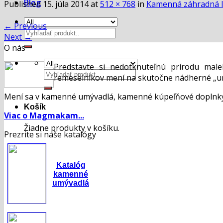
Blog
Published
15. júla 2014
at
512 × 768
in
Kamenná záhradná 
←
Previous
Hľadať:
Next
→
O nás
Predstavte si nedotknuteľnú prírodu mal
Hľadať:
remeselníkov mení na skutočne nádherné „um
Mení sa v kamenné umývadlá, kamenné kúpeľňové doplnky,
Košík
Viac o Magmakam...
Žiadne produkty v košíku.
Prezrite si naše katalógy
Katalóg
kamenné
umývadlá