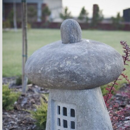
Blog
Hľadať:
Hľadať:
Košík
Žiadne produkty v košíku.