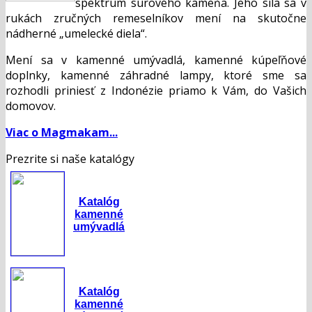
spektrum surového kameňa. Jeho sila sa v
rukách zručných remeselníkov mení na skutočne
nádherné „umelecké diela“.
Mení sa v kamenné umývadlá, kamenné kúpeľňové
doplnky, kamenné záhradné lampy, ktoré sme sa
rozhodli priniesť z Indonézie priamo k Vám, do Vašich
domovov.
Viac o Magmakam...
Prezrite si naše katalógy
Katalóg
kamenné
umývadlá
Katalóg
kamenné