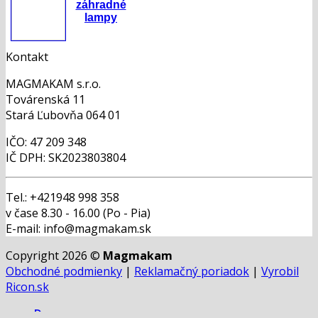
záhradné
lampy
Kontakt
MAGMAKAM s.r.o.
Továrenská 11
Stará Ľubovňa 064 01
IČO: 47 209 348
IČ DPH: SK2023803804
Tel.: +421948 998 358
v čase 8.30 - 16.00 (Po - Pia)
E-mail: info@magmakam.sk
Copyright 2026 ©
Magmakam
Obchodné podmienky
|
Reklamačný poriadok
|
Vyrobil
Ricon.sk
Domov