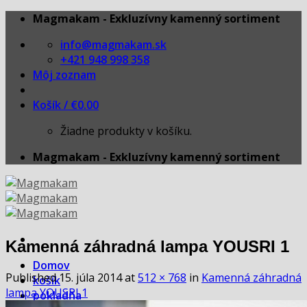
Skip
Magmakam - Exkluzívny kamenný sortiment
to
info@magmakam.sk
content
+421 948 998 358
Môj zoznam
Košík /
€
0.00
Žiadne produkty v košíku.
Magmakam - Exkluzívny kamenný sortiment
Kamenná záhradná lampa YOUSRI 1
Domov
Published
15. júla 2014
at
512 × 768
in
Kamenná záhradná
košík
lampa YOUSRI 1
pokladňa