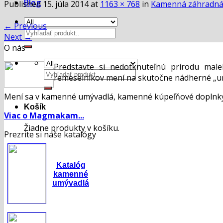
Blog
Published
15. júla 2014
at
1163 × 768
in
Kamenná záhradná
←
Previous
Hľadať:
Next
→
O nás
Predstavte si nedotknuteľnú prírodu mal
Hľadať:
remeselníkov mení na skutočne nádherné „um
Mení sa v kamenné umývadlá, kamenné kúpeľňové doplnky,
Košík
Viac o Magmakam...
Žiadne produkty v košíku.
Prezrite si naše katalógy
Katalóg
kamenné
umývadlá