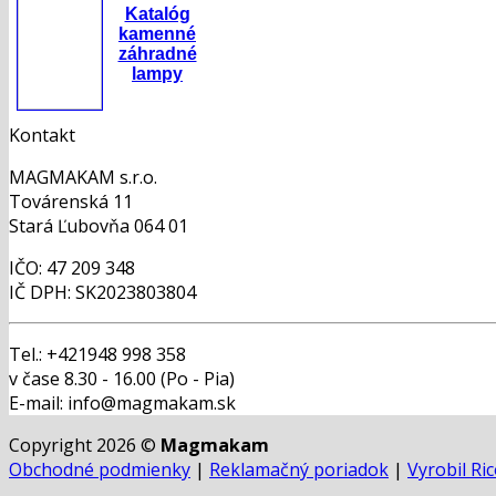
Katalóg
kamenné
záhradné
lampy
Kontakt
MAGMAKAM s.r.o.
Továrenská 11
Stará Ľubovňa 064 01
IČO: 47 209 348
IČ DPH: SK2023803804
Tel.: +421948 998 358
v čase 8.30 - 16.00 (Po - Pia)
E-mail: info@magmakam.sk
Copyright 2026 ©
Magmakam
Obchodné podmienky
|
Reklamačný poriadok
|
Vyrobil Ri