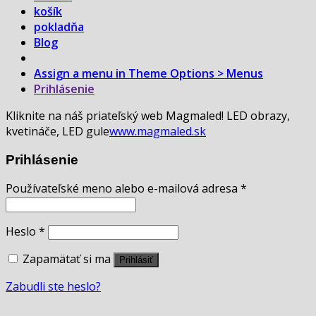
košík
pokladňa
Blog
Assign a menu in Theme Options > Menus
Prihlásenie
Kliknite na náš priateľský web Magmaled! LED obrazy,
kvetináče, LED gule
www.magmaled.sk
Prihlásenie
Používateľské meno alebo e-mailová adresa
*
Heslo
*
Zapamätať si ma
Prihlásiť
Zabudli ste heslo?