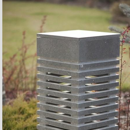
Domov
košík
pokladňa
Blog
Hľadať:
Hľadať:
Košík
Žiadne produkty v košíku.