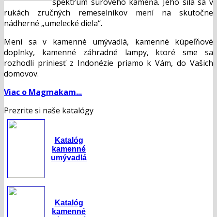
spektrum surového kameňa. Jeho sila sa v
rukách zručných remeselníkov mení na skutočne
nádherné „umelecké diela“.
Mení sa v kamenné umývadlá, kamenné kúpeľňové
doplnky, kamenné záhradné lampy, ktoré sme sa
rozhodli priniesť z Indonézie priamo k Vám, do Vašich
domovov.
Viac o Magmakam...
Prezrite si naše katalógy
Katalóg
kamenné
umývadlá
Katalóg
kamenné