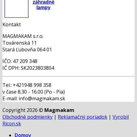
záhradné
lampy
Kontakt
MAGMAKAM s.r.o.
Továrenská 11
Stará Ľubovňa 064 01
IČO: 47 209 348
IČ DPH: SK2023803804
Tel.: +421948 998 358
v čase 8.30 - 16.00 (Po - Pia)
E-mail: info@magmakam.sk
Copyright 2026 ©
Magmakam
Obchodné podmienky
|
Reklamačný poriadok
|
Vyrobil
Ricon.sk
Domov