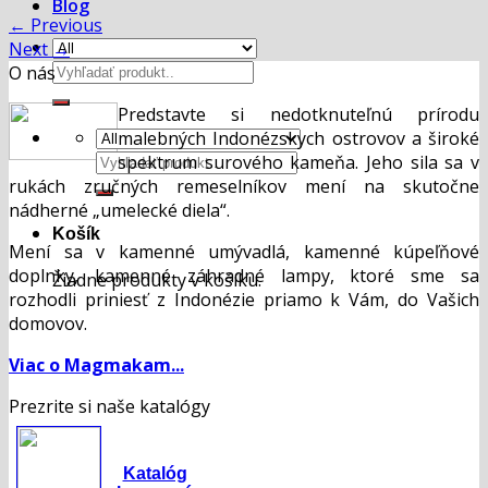
Blog
←
Previous
Next
→
Hľadať:
O nás
Predstavte si nedotknuteľnú prírodu
malebných Indonézskych ostrovov a široké
Hľadať:
spektrum surového kameňa. Jeho sila sa v
rukách zručných remeselníkov mení na skutočne
nádherné „umelecké diela“.
Košík
Mení sa v kamenné umývadlá, kamenné kúpeľňové
doplnky, kamenné záhradné lampy, ktoré sme sa
Žiadne produkty v košíku.
rozhodli priniesť z Indonézie priamo k Vám, do Vašich
domovov.
Viac o Magmakam...
Prezrite si naše katalógy
Katalóg