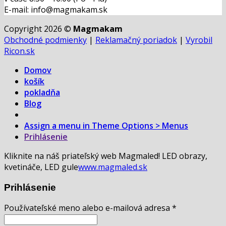
E-mail: info@magmakam.sk
Copyright 2026 ©
Magmakam
Obchodné podmienky
|
Reklamačný poriadok
|
Vyrobil
Ricon.sk
Domov
košík
pokladňa
Blog
Assign a menu in Theme Options > Menus
Prihlásenie
Kliknite na náš priateľský web Magmaled! LED obrazy,
kvetináče, LED gule
www.magmaled.sk
Prihlásenie
Používateľské meno alebo e-mailová adresa
*