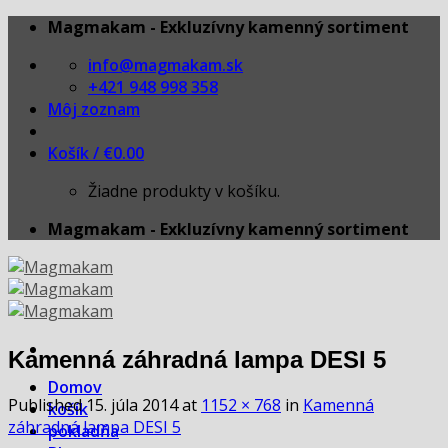
Skip
Magmakam - Exkluzívny kamenný sortiment
to
info@magmakam.sk
content
+421 948 998 358
Môj zoznam
Košík /
€
0.00
Žiadne produkty v košíku.
Magmakam - Exkluzívny kamenný sortiment
Kamenná záhradná lampa DESI 5
Domov
Published
15. júla 2014
at
1152 × 768
in
Kamenná
košík
záhradná lampa DESI 5
pokladňa