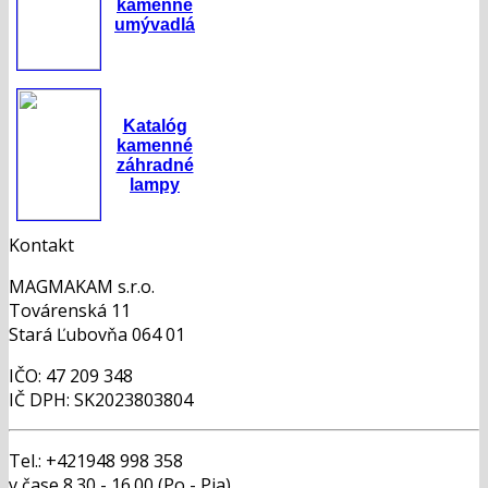
kamenné
umývadlá
Katalóg
kamenné
záhradné
lampy
Kontakt
MAGMAKAM s.r.o.
Továrenská 11
Stará Ľubovňa 064 01
IČO: 47 209 348
IČ DPH: SK2023803804
Tel.: +421948 998 358
v čase 8.30 - 16.00 (Po - Pia)