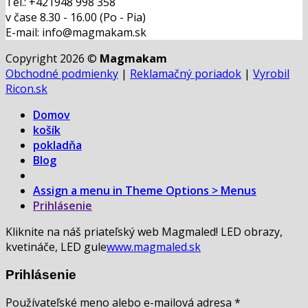
Tel.: +421948 998 358
v čase 8.30 - 16.00 (Po - Pia)
E-mail: info@magmakam.sk
Copyright 2026 ©
Magmakam
Obchodné podmienky
|
Reklamačný poriadok
|
Vyrobil
Ricon.sk
Domov
košík
pokladňa
Blog
Assign a menu in Theme Options > Menus
Prihlásenie
Kliknite na náš priateľský web Magmaled! LED obrazy,
kvetináče, LED gule
www.magmaled.sk
Prihlásenie
Používateľské meno alebo e-mailová adresa
*