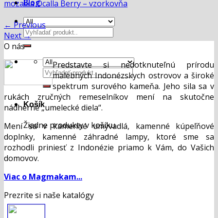
Blog
mozaika Ocalla Berry – vzorkovňa
←
Previous
Hľadať:
Next
→
O nás
Predstavte si nedotknuteľnú prírodu
Hľadať:
malebných Indonézskych ostrovov a široké
spektrum surového kameňa. Jeho sila sa v
rukách zručných remeselníkov mení na skutočne
Košík
nádherné „umelecké diela“.
Žiadne produkty v košíku.
Mení sa v kamenné umývadlá, kamenné kúpeľňové
doplnky, kamenné záhradné lampy, ktoré sme sa
rozhodli priniesť z Indonézie priamo k Vám, do Vašich
domovov.
Viac o Magmakam...
Prezrite si naše katalógy