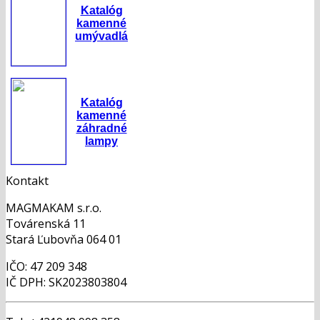
Katalóg
kamenné
umývadlá
Katalóg
kamenné
záhradné
lampy
Kontakt
MAGMAKAM s.r.o.
Továrenská 11
Stará Ľubovňa 064 01
IČO: 47 209 348
IČ DPH: SK2023803804