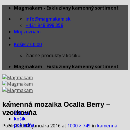
Skip
Magmakam - Exkluzívny kamenný sortiment
to
info@magmakam.sk
content
+421 948 998 358
Môj zoznam
Košík /
€
0.00
Žiadne produkty v košíku.
Magmakam - Exkluzívny kamenný sortiment
kamenná mozaika Ocalla Berry –
vzorkovňa
Domov
košík
pokladňa
Published
12. januára 2016
at
1000 × 749
in
kamenná