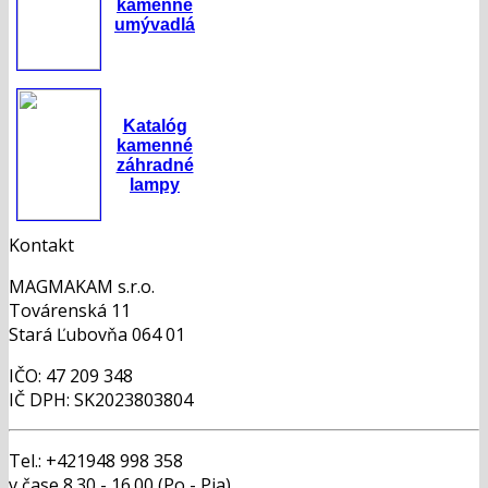
kamenné
umývadlá
Katalóg
kamenné
záhradné
lampy
Kontakt
MAGMAKAM s.r.o.
Továrenská 11
Stará Ľubovňa 064 01
IČO: 47 209 348
IČ DPH: SK2023803804
Tel.: +421948 998 358
v čase 8.30 - 16.00 (Po - Pia)