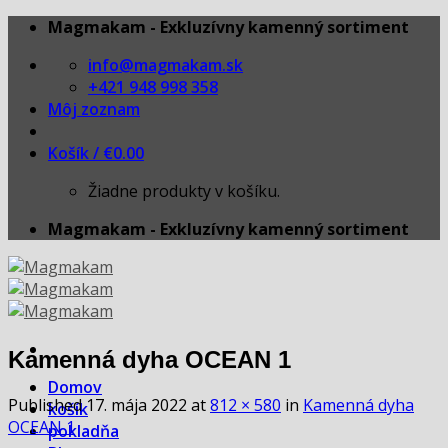
Skip
Magmakam - Exkluzívny kamenný sortiment
to
info@magmakam.sk
content
+421 948 998 358
Môj zoznam
Košík /
€
0.00
Žiadne produkty v košíku.
Magmakam - Exkluzívny kamenný sortiment
Kamenná dyha OCEAN 1
Domov
Published
17. mája 2022
at
812 × 580
in
Kamenná dyha
košík
OCEAN 1
pokladňa