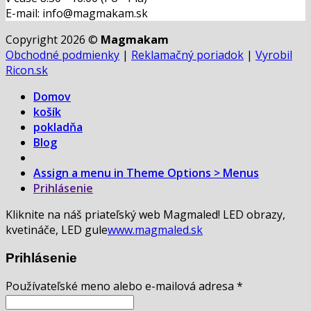
E-mail: info@magmakam.sk
Copyright 2026 ©
Magmakam
Obchodné podmienky
|
Reklamačný poriadok
|
Vyrobil
Ricon.sk
Domov
košík
pokladňa
Blog
Assign a menu in Theme Options > Menus
Prihlásenie
Kliknite na náš priateľský web Magmaled! LED obrazy,
kvetináče, LED gule
www.magmaled.sk
Prihlásenie
Používateľské meno alebo e-mailová adresa
*