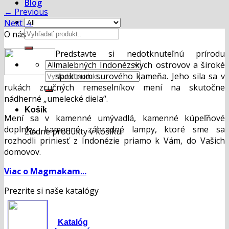
Blog
←
Previous
Next
→
Hľadať:
O nás
Predstavte si nedotknuteľnú prírodu
malebných Indonézskych ostrovov a široké
Hľadať:
spektrum surového kameňa. Jeho sila sa v
rukách zručných remeselníkov mení na skutočne
nádherné „umelecké diela“.
Košík
Mení sa v kamenné umývadlá, kamenné kúpeľňové
doplnky, kamenné záhradné lampy, ktoré sme sa
Žiadne produkty v košíku.
rozhodli priniesť z Indonézie priamo k Vám, do Vašich
domovov.
Viac o Magmakam...
Prezrite si naše katalógy
Katalóg