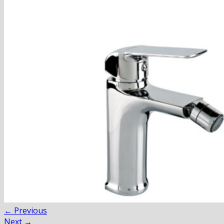
Blog
Hľadať:
Hľadať:
Košík
Žiadne produkty v košíku.
←
Previous
Next
→