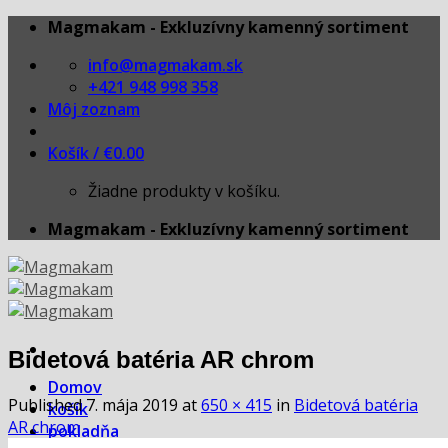
Skip
Magmakam - Exkluzívny kamenný sortiment
to
info@magmakam.sk
content
+421 948 998 358
Môj zoznam
Košík /
€
0.00
Žiadne produkty v košíku.
Magmakam - Exkluzívny kamenný sortiment
Bidetová batéria AR chrom
Domov
Published
7. mája 2019
at
650 × 415
in
Bidetová batéria
košík
AR chrom
pokladňa