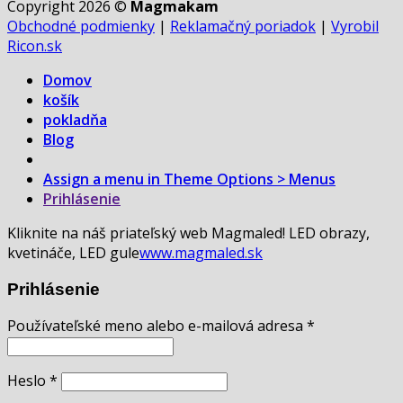
Copyright 2026 ©
Magmakam
Obchodné podmienky
|
Reklamačný poriadok
|
Vyrobil
Ricon.sk
Domov
košík
pokladňa
Blog
Assign a menu in Theme Options > Menus
Prihlásenie
Kliknite na náš priateľský web Magmaled! LED obrazy,
kvetináče, LED gule
www.magmaled.sk
Prihlásenie
Používateľské meno alebo e-mailová adresa
*
Heslo
*