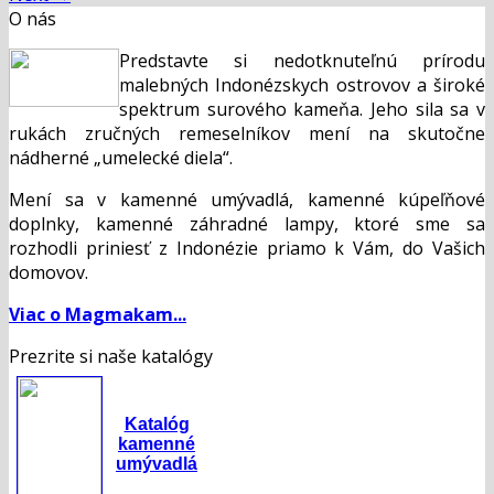
O nás
Predstavte si nedotknuteľnú prírodu
malebných Indonézskych ostrovov a široké
spektrum surového kameňa. Jeho sila sa v
rukách zručných remeselníkov mení na skutočne
nádherné „umelecké diela“.
Mení sa v kamenné umývadlá, kamenné kúpeľňové
doplnky, kamenné záhradné lampy, ktoré sme sa
rozhodli priniesť z Indonézie priamo k Vám, do Vašich
domovov.
Viac o Magmakam...
Prezrite si naše katalógy
Katalóg
kamenné
umývadlá