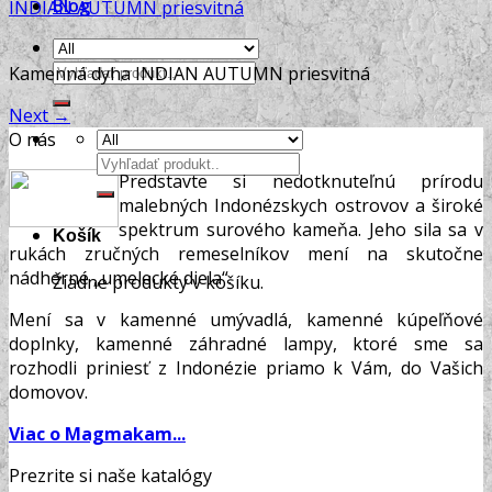
Blog
INDIAN AUTUMN priesvitná
Hľadať:
Kamenná dyha INDIAN AUTUMN priesvitná
Next
→
O nás
Hľadať:
Predstavte si nedotknuteľnú prírodu
malebných Indonézskych ostrovov a široké
spektrum surového kameňa. Jeho sila sa v
Košík
rukách zručných remeselníkov mení na skutočne
nádherné „umelecké diela“.
Žiadne produkty v košíku.
Mení sa v kamenné umývadlá, kamenné kúpeľňové
doplnky, kamenné záhradné lampy, ktoré sme sa
rozhodli priniesť z Indonézie priamo k Vám, do Vašich
domovov.
Viac o Magmakam...
Prezrite si naše katalógy