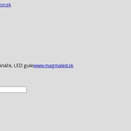
con.sk
ináče, LED gule
www.magmaled.sk