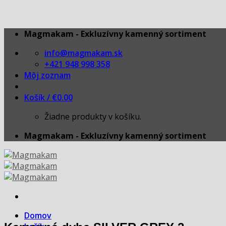
Skip
Magmakam - Exkluzívny kamenný sortiment
to
info@magmakam.sk
content
+421 948 998 358
Môj zoznam
Košík /
€
0.00
Žiadne produkty v košíku.
Magmakam - Exkluzívny kamenný sortiment
Domov