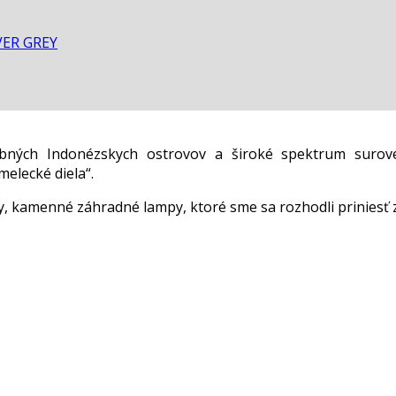
VER GREY
ebných Indonézskych ostrovov a široké spektrum surov
elecké diela“.
 kamenné záhradné lampy, ktoré sme sa rozhodli priniesť 