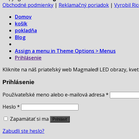
Obchodné podmienky
|
Reklamačný poriadok
|
Vyrobil Ri
Domov
košík
pokladňa
Blog
Assign a menu in Theme Options > Menus
Prihlásenie
Kliknite na náš priateľský web Magmaled! LED obrazy, kvet
Prihlásenie
Používateľské meno alebo e-mailová adresa
*
Heslo
*
Zapamätať si ma
Prihlásiť
Zabudli ste heslo?