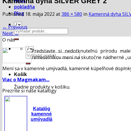
Kamenná dyha SILVER GREY 2
košík
pokladňa
Blog
Published
18. mája 2022
at
386 × 580
in
Kamenná dyha SIL
←
Previous
Hľadať:
Next
→
O nás
Predstavte si nedotknuteľnú prírodu mal
Hľadať:
remeselníkov mení na skutočne nádherné „um
Mení sa v kamenné umývadlá, kamenné kúpeľňové doplnky,
Košík
Viac o Magmakam...
Žiadne produkty v košíku.
Prezrite si naše katalógy
Katalóg
kamenné
umývadlá