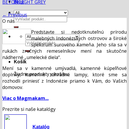
Blog
BETON LIGHT GREY
←
Previous
Hľadať:
O nás
Predstavte si nedotknuteľnú prírodu
malebných Indonézskych ostrovov a široké
Hľadať:
spektrum surového kameňa. Jeho sila sa v
rukách zručných remeselníkov mení na skutočne
nádherné „umelecké diela“.
Košík
Mení sa v kamenné umývadlá, kamenné kúpeľňové
Žiadne produkty v košíku.
doplnky, kamenné záhradné lampy, ktoré sme sa
rozhodli priniesť z Indonézie priamo k Vám, do Vašich
domovov.
Viac o Magmakam...
Prezrite si naše katalógy
Katalóg