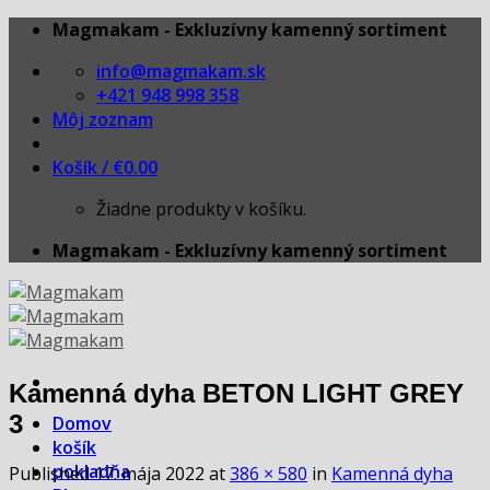
Skip
Magmakam - Exkluzívny kamenný sortiment
to
info@magmakam.sk
content
+421 948 998 358
Môj zoznam
Košík /
€
0.00
Žiadne produkty v košíku.
Magmakam - Exkluzívny kamenný sortiment
Kamenná dyha BETON LIGHT GREY
3
Domov
košík
pokladňa
Published
17. mája 2022
at
386 × 580
in
Kamenná dyha