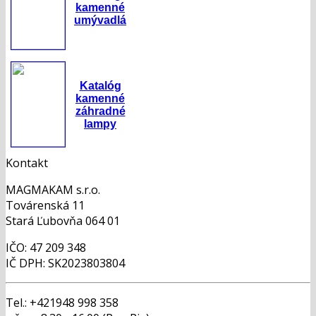
kamenné
umývadlá
Katalóg
kamenné
záhradné
lampy
Kontakt
MAGMAKAM s.r.o.
Továrenská 11
Stará Ľubovňa 064 01
IČO: 47 209 348
IČ DPH: SK2023803804
Tel.: +421948 998 358