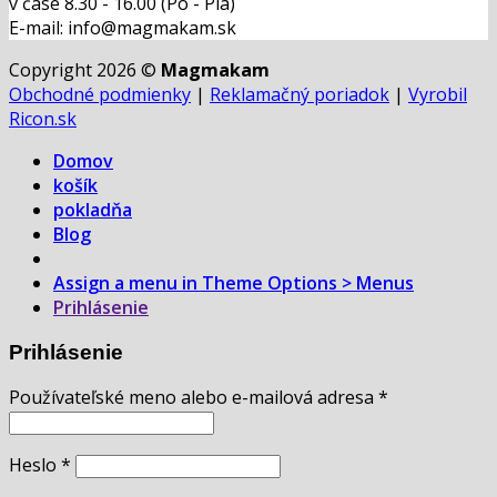
v čase 8.30 - 16.00 (Po - Pia)
E-mail: info@magmakam.sk
Copyright 2026 ©
Magmakam
Obchodné podmienky
|
Reklamačný poriadok
|
Vyrobil
Ricon.sk
Domov
košík
pokladňa
Blog
Assign a menu in Theme Options > Menus
Prihlásenie
Prihlásenie
Používateľské meno alebo e-mailová adresa
*
Heslo
*