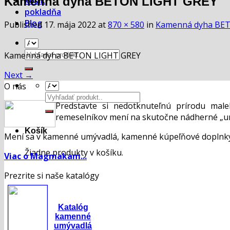
Kamenná dyha BETON LIGHT GREY
košík
pokladňa
Blog
Published
17. mája 2022
at
870 × 580
in
Kamenná dyha BE
Hľadať:
Kamenná dyha BETON LIGHT GREY
Next
→
O nás
Hľadať:
Predstavte si nedotknuteľnú prírodu mal
remeselníkov mení na skutočne nádherné „um
Košík
Mení sa v kamenné umývadlá, kamenné kúpeľňové doplnky,
Žiadne produkty v košíku.
Viac o Magmakam...
Prezrite si naše katalógy
Katalóg
kamenné
umývadlá