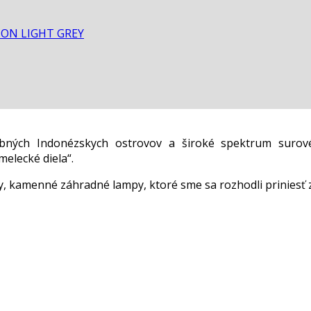
TON LIGHT GREY
ebných Indonézskych ostrovov a široké spektrum surov
elecké diela“.
 kamenné záhradné lampy, ktoré sme sa rozhodli priniesť 