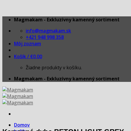
Skip
Magmakam - Exkluzívny kamenný sortiment
to
info@magmakam.sk
content
+421 948 998 358
Môj zoznam
Košík /
€
0.00
Žiadne produkty v košíku.
Magmakam - Exkluzívny kamenný sortiment
Domov