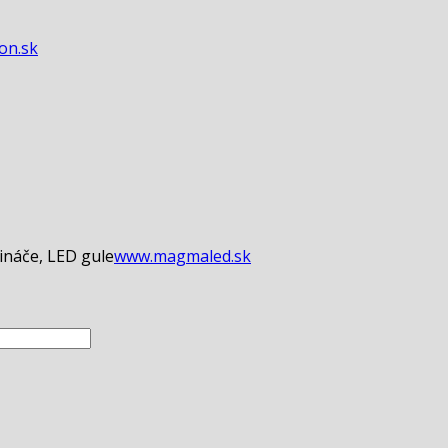
con.sk
ináče, LED gule
www.magmaled.sk