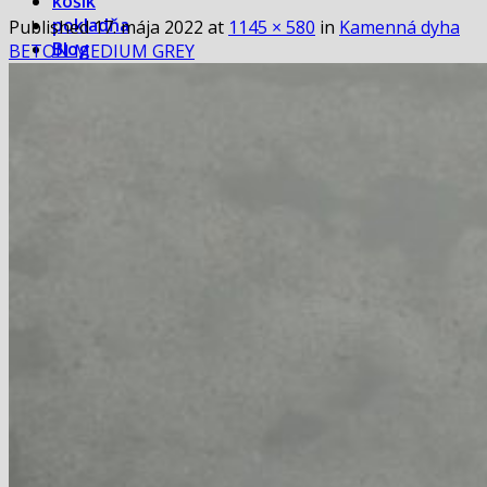
košík
pokladňa
Published
17. mája 2022
at
1145 × 580
in
Kamenná dyha
Blog
BETON MEDIUM GREY
Hľadať:
Hľadať:
Košík
Žiadne produkty v košíku.