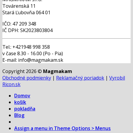
Továrenská 11
Stará Ľubovňa 064 01
IČO: 47 209 348
IČ DPH: SK2023803804
Tel.: +421948 998 358
v čase 8.30 - 16.00 (Po - Pia)
E-mail: info@magmakam.sk
Copyright 2026 ©
Magmakam
Obchodné podmienky
|
Reklamačný poriadok
|
Vyrobil
Ricon.sk
Domov
košík
pokladňa
Blog
Assign a menu in Theme Options > Menus