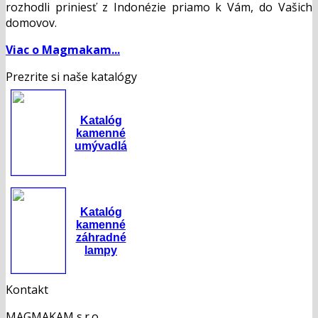
rozhodli priniesť z Indonézie priamo k Vám, do Vašich
domovov.
Viac o Magmakam...
Prezrite si naše katalógy
Katalóg
kamenné
umývadlá
Katalóg
kamenné
záhradné
lampy
Kontakt
MAGMAKAM s.r.o.