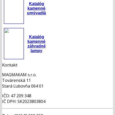
Katalóg
kamenné
umývadlá
Katalóg
kamenné
záhradné
lampy
Kontakt
MAGMAKAM s.r.o.
Továrenská 11
Stará Ľubovňa 064 01
IČO: 47 209 348
IČ DPH: SK2023803804