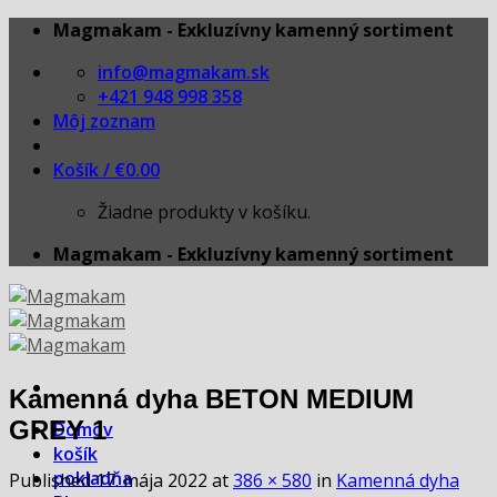
Skip
Magmakam - Exkluzívny kamenný sortiment
to
info@magmakam.sk
content
+421 948 998 358
Môj zoznam
Košík /
€
0.00
Žiadne produkty v košíku.
Magmakam - Exkluzívny kamenný sortiment
Kamenná dyha BETON MEDIUM
GREY 1
Domov
košík
pokladňa
Published
17. mája 2022
at
386 × 580
in
Kamenná dyha