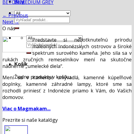
Blog
BETON MEDIUM GREY
←
Previous
Hľadať:
Next
→
O nás
Predstavte si nedotknuteľnú prírodu
Hľadať:
malebných Indonézskych ostrovov a široké
spektrum surového kameňa. Jeho sila sa v
rukách zručných remeselníkov mení na skutočne
Košík
nádherné „umelecké diela“.
Žiadne produkty v košíku.
Mení sa v kamenné umývadlá, kamenné kúpeľňové
doplnky, kamenné záhradné lampy, ktoré sme sa
rozhodli priniesť z Indonézie priamo k Vám, do Vašich
domovov.
Viac o Magmakam...
Prezrite si naše katalógy