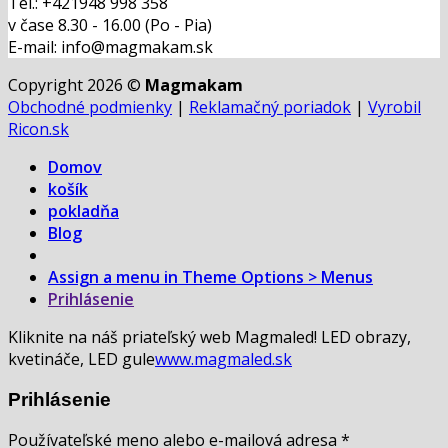
Tel.: +421948 998 358
v čase 8.30 - 16.00 (Po - Pia)
E-mail: info@magmakam.sk
Copyright 2026 ©
Magmakam
Obchodné podmienky
|
Reklamačný poriadok
|
Vyrobil
Ricon.sk
Domov
košík
pokladňa
Blog
Assign a menu in Theme Options > Menus
Prihlásenie
Kliknite na náš priateľský web Magmaled! LED obrazy,
kvetináče, LED gule
www.magmaled.sk
Prihlásenie
Používateľské meno alebo e-mailová adresa
*