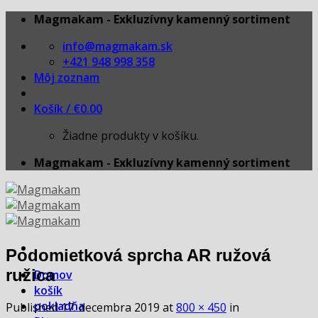
Skip
Magmakam - Exkluzívny kamenný sortiment
to
info@magmakam.sk
content
+421 948 998 358
Môj zoznam
Košík /
€
0.00
Žiadne produkty v košíku.
Magmakam - Exkluzívny kamenný sortiment
Podomietková sprcha AR ružová
ružica
Domov
košík
pokladňa
Published
17. decembra 2019
at
800 × 450
in