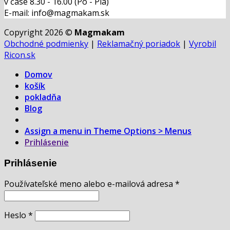
v čase 8.30 - 16.00 (Po - Pia)
E-mail: info@magmakam.sk
Copyright 2026 ©
Magmakam
Obchodné podmienky
|
Reklamačný poriadok
|
Vyrobil
Ricon.sk
Domov
košík
pokladňa
Blog
Assign a menu in Theme Options > Menus
Prihlásenie
Prihlásenie
Používateľské meno alebo e-mailová adresa
*
Heslo
*