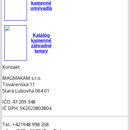
kamenné
umývadlá
Katalóg
kamenné
záhradné
lampy
Kontakt
MAGMAKAM s.r.o.
Továrenská 11
Stará Ľubovňa 064 01
IČO: 47 209 348
IČ DPH: SK2023803804
Tel.: +421948 998 358