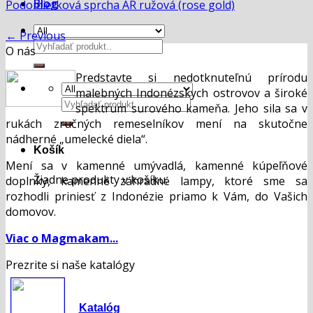
Blog
Podomietková sprcha AR ružová (rose gold)
←
Previous
Hľadať:
O nás
Predstavte si nedotknuteľnú prírodu
malebných Indonézskych ostrovov a široké
Hľadať:
spektrum surového kameňa. Jeho sila sa v
rukách zručných remeselníkov mení na skutočne
nádherné „umelecké diela“.
Košík
Mení sa v kamenné umývadlá, kamenné kúpeľňové
Žiadne produkty v košíku.
doplnky, kamenné záhradné lampy, ktoré sme sa
rozhodli priniesť z Indonézie priamo k Vám, do Vašich
domovov.
Viac o Magmakam...
Prezrite si naše katalógy
Katalóg