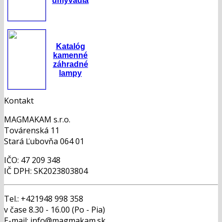
umývadlá
Katalóg
kamenné
záhradné
lampy
Kontakt
MAGMAKAM s.r.o.
Továrenská 11
Stará Ľubovňa 064 01
IČO: 47 209 348
IČ DPH: SK2023803804
Tel.: +421948 998 358
v čase 8.30 - 16.00 (Po - Pia)
E-mail: info@magmakam.sk