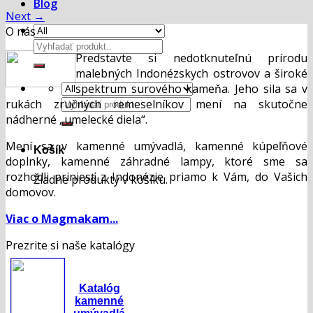
Blog
Next
→
O nás
Hľadať:
Predstavte si nedotknuteľnú prírodu
malebných Indonézskych ostrovov a široké
spektrum surového kameňa. Jeho sila sa v
Hľadať:
rukách zručných remeselníkov mení na skutočne
nádherné „umelecké diela“.
Mení sa v kamenné umývadlá, kamenné kúpeľňové
Košík
doplnky, kamenné záhradné lampy, ktoré sme sa
rozhodli priniesť z Indonézie priamo k Vám, do Vašich
Žiadne produkty v košíku.
domovov.
Viac o Magmakam...
Prezrite si naše katalógy
Katalóg
kamenné