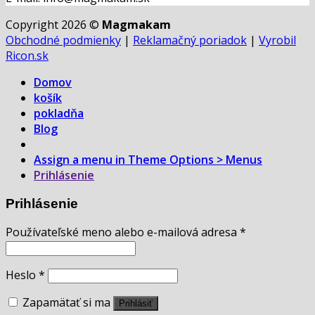
Copyright 2026 ©
Magmakam
Obchodné podmienky
|
Reklamačný poriadok
|
Vyrobil
Ricon.sk
Domov
košík
pokladňa
Blog
Assign a menu in Theme Options > Menus
Prihlásenie
Prihlásenie
Používateľské meno alebo e-mailová adresa
*
Heslo
*
Zapamätať si ma
Prihlásiť