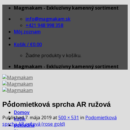
Skip
Magmakam - Exkluzívny kamenný sortiment
to
info@magmakam.sk
content
+421 948 998 358
Môj zoznam
Košík /
€
0.00
Žiadne produkty v košíku.
Magmakam - Exkluzívny kamenný sortiment
Podomietková sprcha AR ružová
Domov
Published
7. mája 2019
at
500 × 531
in
Podomietková
košík
sprcha AR ružová (rose gold)
pokladňa