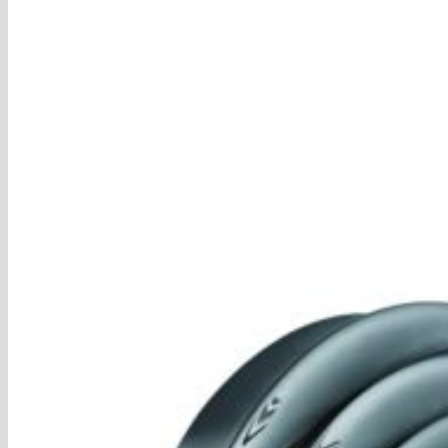
Blog
Hľadať:
Hľadať:
Košík
Žiadne produkty v košíku.