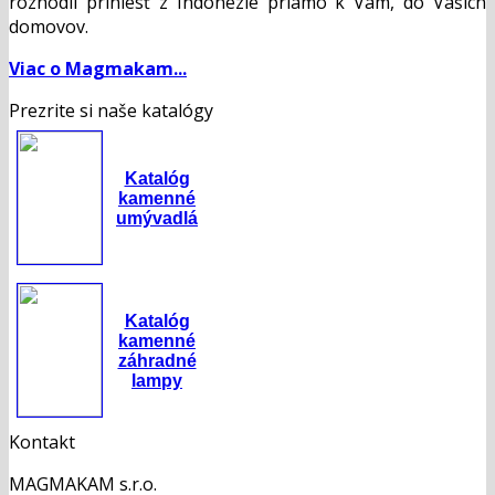
rozhodli priniesť z Indonézie priamo k Vám, do Vašich
domovov.
Viac o Magmakam...
Prezrite si naše katalógy
Katalóg
kamenné
umývadlá
Katalóg
kamenné
záhradné
lampy
Kontakt
MAGMAKAM s.r.o.