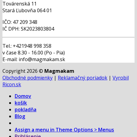
Továrenská 11
Stará Ľubovňa 064 01
IČO: 47 209 348
IČ DPH: SK2023803804
Tel.: +421948 998 358
v čase 8.30 - 16.00 (Po - Pia)
E-mail: info@magmakam.sk
Copyright 2026 ©
Magmakam
Obchodné podmienky
|
Reklamačný poriadok
|
Vyrobil
Ricon.sk
Domov
košík
pokladňa
Blog
Assign a menu in Theme Options > Menus
Prihlásenie