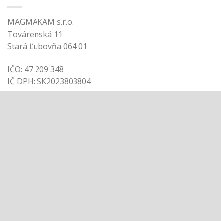
MAGMAKAM s.r.o.
Továrenská 11
Stará Ľubovňa 064 01
IČO: 47 209 348
IČ DPH: SK2023803804
Tel.: +421948 998 358
v čase 8.30 - 16.00 (Po - Pia)
E-mail: info@magmakam.sk
Copyright 2026 ©
Magmakam
Obchodné podmienky
|
Reklamačný poriadok
|
Vyrobil
Ricon.sk