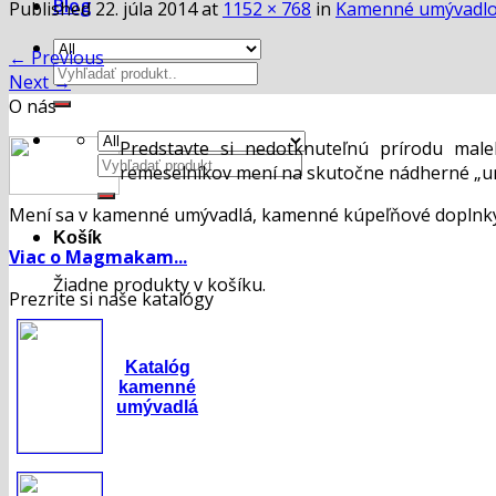
Blog
Published
22. júla 2014
at
1152 × 768
in
Kamenné umývadl
←
Previous
Hľadať:
Next
→
O nás
Predstavte si nedotknuteľnú prírodu mal
Hľadať:
remeselníkov mení na skutočne nádherné „um
Mení sa v kamenné umývadlá, kamenné kúpeľňové doplnky,
Košík
Viac o Magmakam...
Žiadne produkty v košíku.
Prezrite si naše katalógy
Katalóg
kamenné
umývadlá