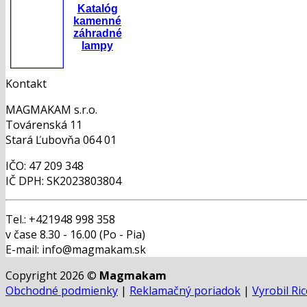
Katalóg
kamenné
záhradné
lampy
Kontakt
MAGMAKAM s.r.o.
Továrenská 11
Stará Ľubovňa 064 01
IČO: 47 209 348
IČ DPH: SK2023803804
Tel.: +421948 998 358
v čase 8.30 - 16.00 (Po - Pia)
E-mail: info@magmakam.sk
Copyright 2026 ©
Magmakam
Obchodné podmienky
|
Reklamačný poriadok
|
Vyrobil Ri