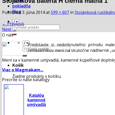
Stojánková batéria H čierna matná 1
košík
pokladňa
Blog
Published
3. júna 2014
at
599 × 607
in
Stojánková rustikáln
←
Previous
Hľadať:
Next
→
O nás
Predstavte si nedotknuteľnú prírodu mal
Hľadať:
remeselníkov mení na skutočne nádherné „um
Mení sa v kamenné umývadlá, kamenné kúpeľňové doplnky,
Košík
Viac o Magmakam...
Žiadne produkty v košíku.
Prezrite si naše katalógy
Katalóg
kamenné
umývadlá