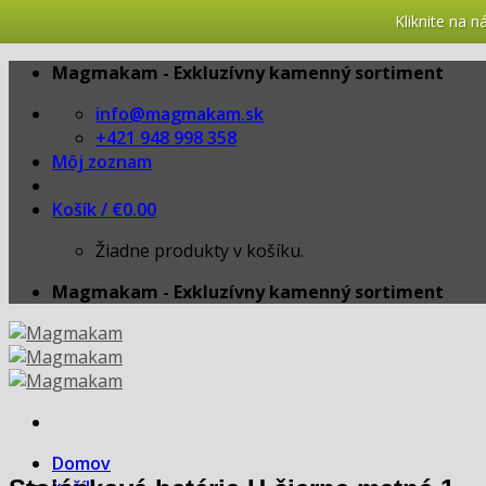
Kliknite na 
Skip
Magmakam - Exkluzívny kamenný sortiment
to
info@magmakam.sk
content
+421 948 998 358
Môj zoznam
Košík /
€
0.00
Žiadne produkty v košíku.
Magmakam - Exkluzívny kamenný sortiment
Domov