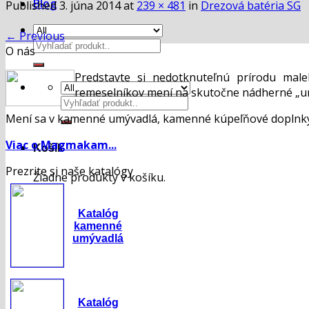
Blog
Published
3. júna 2014
at
239 × 481
in
Drezová batéria SG
←
Previous
Hľadať:
O nás
Predstavte si nedotknuteľnú prírodu mal
remeselníkov mení na skutočne nádherné „um
Hľadať:
Mení sa v kamenné umývadlá, kamenné kúpeľňové doplnky,
Viac o Magmakam...
Košík
Prezrite si naše katalógy
Žiadne produkty v košíku.
Katalóg
kamenné
umývadlá
Katalóg