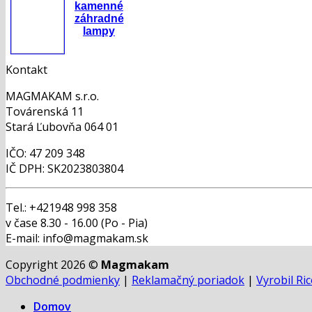
kamenné
záhradné
lampy
Kontakt
MAGMAKAM s.r.o.
Továrenská 11
Stará Ľubovňa 064 01
IČO: 47 209 348
IČ DPH: SK2023803804
Tel.: +421948 998 358
v čase 8.30 - 16.00 (Po - Pia)
E-mail: info@magmakam.sk
Copyright 2026 ©
Magmakam
Obchodné podmienky
|
Reklamačný poriadok
|
Vyrobil Ri
Domov