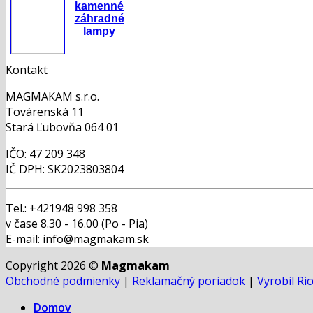
kamenné
záhradné
lampy
Kontakt
MAGMAKAM s.r.o.
Továrenská 11
Stará Ľubovňa 064 01
IČO: 47 209 348
IČ DPH: SK2023803804
Tel.: +421948 998 358
v čase 8.30 - 16.00 (Po - Pia)
E-mail: info@magmakam.sk
Copyright 2026 ©
Magmakam
Obchodné podmienky
|
Reklamačný poriadok
|
Vyrobil Ri
Domov