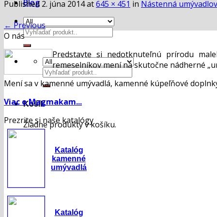
Blog
Published
2. júna 2014
at
645 × 451
in
Nástenná umývadlov
←
Previous
Hľadať:
O nás
Predstavte si nedotknuteľnú prírodu mal
remeselníkov mení na skutočne nádherné „um
Hľadať:
Mení sa v kamenné umývadlá, kamenné kúpeľňové doplnky,
Viac o Magmakam...
Košík
Prezrite si naše katalógy
Žiadne produkty v košíku.
Katalóg
kamenné
umývadlá
Katalóg