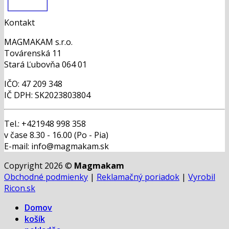
Kontakt
MAGMAKAM s.r.o.
Továrenská 11
Stará Ľubovňa 064 01
IČO: 47 209 348
IČ DPH: SK2023803804
Tel.: +421948 998 358
v čase 8.30 - 16.00 (Po - Pia)
E-mail: info@magmakam.sk
Copyright 2026 ©
Magmakam
Obchodné podmienky
|
Reklamačný poriadok
|
Vyrobil
Ricon.sk
Domov
košík