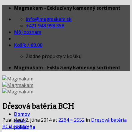
Skip
Magmakam - Exkluzívny kamenný sortiment
to
info@magmakam.sk
content
+421 948 998 358
Môj zoznam
Košík /
€
0.00
Žiadne produkty v košíku.
Magmakam - Exkluzívny kamenný sortiment
Drezová batéria BCH
Domov
Published
2. júna 2014
at
2264 × 2552
in
Drezová batéria
košík
BCH chrom
pokladňa