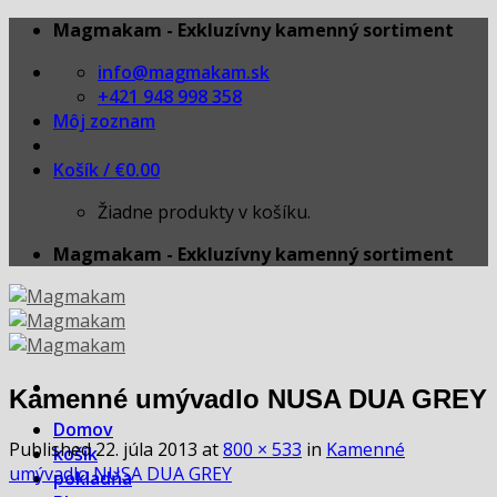
Skip
Magmakam - Exkluzívny kamenný sortiment
to
info@magmakam.sk
content
+421 948 998 358
Môj zoznam
Košík /
€
0.00
Žiadne produkty v košíku.
Magmakam - Exkluzívny kamenný sortiment
Kamenné umývadlo NUSA DUA GREY
Domov
Published
22. júla 2013
at
800 × 533
in
Kamenné
košík
umývadlo NUSA DUA GREY
pokladňa