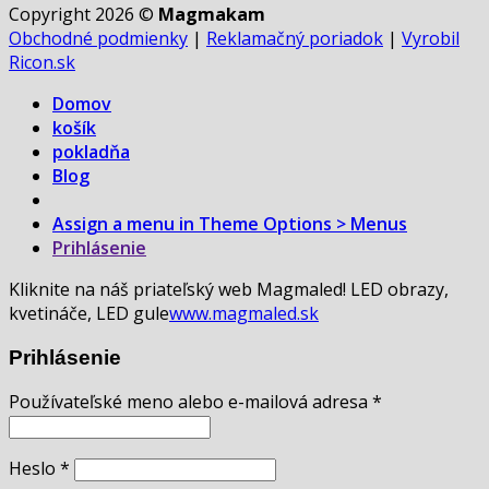
Copyright 2026 ©
Magmakam
Obchodné podmienky
|
Reklamačný poriadok
|
Vyrobil
Ricon.sk
Domov
košík
pokladňa
Blog
Assign a menu in Theme Options > Menus
Prihlásenie
Kliknite na náš priateľský web Magmaled! LED obrazy,
kvetináče, LED gule
www.magmaled.sk
Prihlásenie
Používateľské meno alebo e-mailová adresa
*
Heslo
*