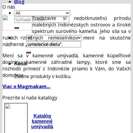
Blog
O nás
Predstavte si nedotknuteľnú prírodu
Hľadať:
malebných Indonézskych ostrovov a široké
spektrum surového kameňa. Jeho sila sa v
rukách zručných remeselníkov mení na skutočne
Hľadať:
nádherné „umelecké diela“.
Mení sa v kamenné umývadlá, kamenné kúpeľňové
doplnky, kamenné záhradné lampy, ktoré sme sa
Košík
rozhodli priniesť z Indonézie priamo k Vám, do Vašich
domovov.
Žiadne produkty v košíku.
Viac o Magmakam...
Prezrite si naše katalógy
Katalóg
kamenné
umývadlá