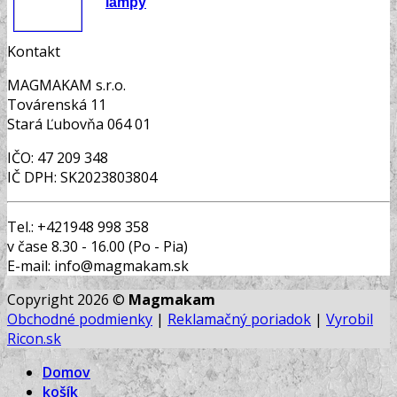
lampy
Kontakt
MAGMAKAM s.r.o.
Továrenská 11
Stará Ľubovňa 064 01
IČO: 47 209 348
IČ DPH: SK2023803804
Tel.: +421948 998 358
v čase 8.30 - 16.00 (Po - Pia)
E-mail: info@magmakam.sk
Copyright 2026 ©
Magmakam
Obchodné podmienky
|
Reklamačný poriadok
|
Vyrobil
Ricon.sk
Domov
košík