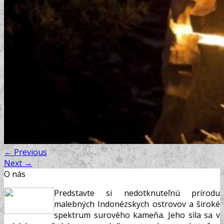
←
Previous
Next
→
O nás
Predstavte si nedotknuteľnú prírodu
malebných Indonézskych ostrovov a široké
spektrum surového kameňa. Jeho sila sa v