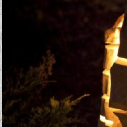
Blog
Hľadať:
Hľadať:
Košík
Žiadne produkty v košíku.