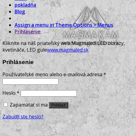
pokladňa
Blog
Assign a menu in Theme Options > Menus
Prihlásenie
Kliknite na náš priateľský web Magmaled! LED obrazy,
kvetináče, LED gule
www.magmaled.sk
Prihlásenie
Používateľské meno alebo e-mailová adresa
*
Heslo
*
Zapamätať si ma
Prihlásiť
Zabudli ste heslo?