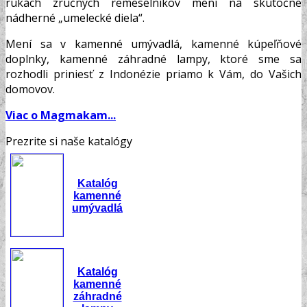
rukách zručných remeselníkov mení na skutočne
nádherné „umelecké diela“.
Mení sa v kamenné umývadlá, kamenné kúpeľňové
doplnky, kamenné záhradné lampy, ktoré sme sa
rozhodli priniesť z Indonézie priamo k Vám, do Vašich
domovov.
Viac o Magmakam...
Prezrite si naše katalógy
Katalóg
kamenné
umývadlá
Katalóg
kamenné
záhradné