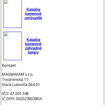
Katalóg
kamenné
umývadlá
Katalóg
kamenné
záhradné
lampy
Kontakt
MAGMAKAM s.r.o.
Továrenská 11
Stará Ľubovňa 064 01
IČO: 47 209 348
IČ DPH: SK2023803804