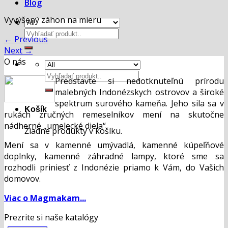
Blog
Vyvýšený záhon na mieru
Hľadať:
←
Previous
Next
→
O nás
Hľadať:
Predstavte si nedotknuteľnú prírodu
malebných Indonézskych ostrovov a široké
spektrum surového kameňa. Jeho sila sa v
Košík
rukách zručných remeselníkov mení na skutočne
nádherné „umelecké diela“.
Žiadne produkty v košíku.
Mení sa v kamenné umývadlá, kamenné kúpeľňové
doplnky, kamenné záhradné lampy, ktoré sme sa
rozhodli priniesť z Indonézie priamo k Vám, do Vašich
domovov.
Viac o Magmakam...
Prezrite si naše katalógy