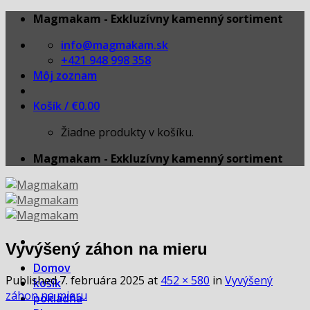
Skip
Magmakam - Exkluzívny kamenný sortiment
to
info@magmakam.sk
content
+421 948 998 358
Môj zoznam
Košík /
€
0.00
Žiadne produkty v košíku.
Magmakam - Exkluzívny kamenný sortiment
Vyvýšený záhon na mieru
Domov
Published
7. februára 2025
at
452 × 580
in
Vyvýšený
košík
záhon na mieru
pokladňa