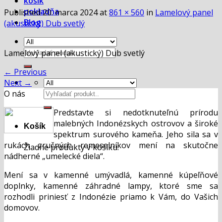
košík
pokladňa
Published
20. marca 2024
at
861 × 560
in
Lamelový panel
Blog
(akustický) Dub svetlý
Hľadať:
Lamelový panel (akustický) Dub svetlý
←
Previous
Next
→
Hľadať:
O nás
Predstavte si nedotknuteľnú prírodu
malebných Indonézskych ostrovov a široké
Košík
spektrum surového kameňa. Jeho sila sa v
rukách zručných remeselníkov mení na skutočne
Žiadne produkty v košíku.
nádherné „umelecké diela“.
Mení sa v kamenné umývadlá, kamenné kúpeľňové
doplnky, kamenné záhradné lampy, ktoré sme sa
rozhodli priniesť z Indonézie priamo k Vám, do Vašich
domovov.