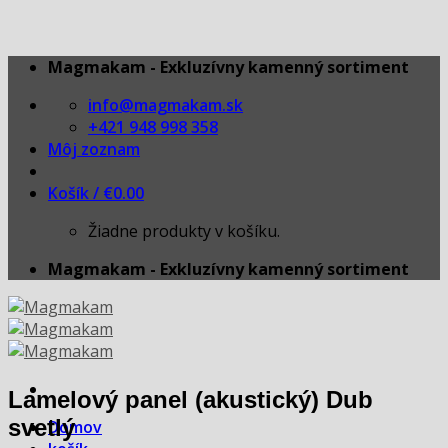
Skip
Magmakam - Exkluzívny kamenný sortiment
to
info@magmakam.sk
content
+421 948 998 358
Môj zoznam
Košík /
€
0.00
Žiadne produkty v košíku.
Magmakam - Exkluzívny kamenný sortiment
Lamelový panel (akustický) Dub
svetlý
Domov