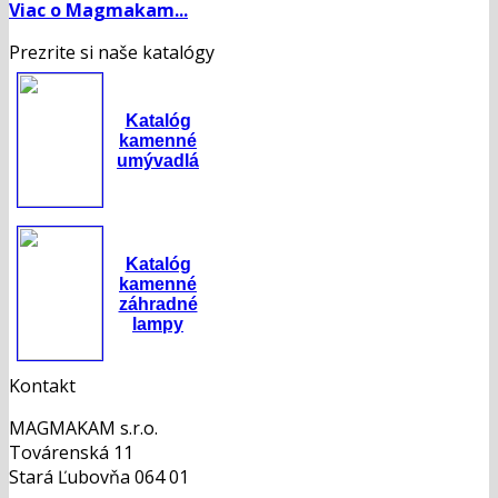
Viac o Magmakam...
Prezrite si naše katalógy
Katalóg
kamenné
umývadlá
Katalóg
kamenné
záhradné
lampy
Kontakt
MAGMAKAM s.r.o.
Továrenská 11
Stará Ľubovňa 064 01