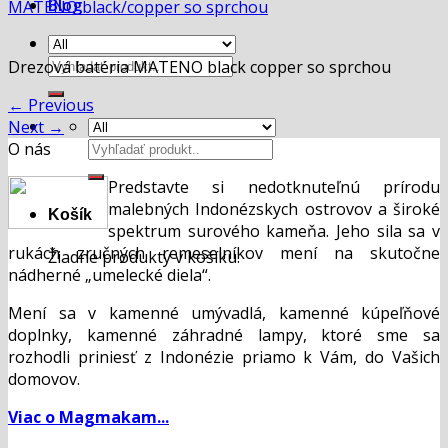
Blog
MATENO black/copper so sprchou
Hľadať:
Drezová batéria MATENO black copper so sprchou
←
Previous
Next
→
Hľadať:
O nás
Predstavte si nedotknuteľnú prírodu
malebných Indonézskych ostrovov a široké
Košík
spektrum surového kameňa. Jeho sila sa v
rukách zručných remeselníkov mení na skutočne
Žiadne produkty v košíku.
nádherné „umelecké diela“.
Mení sa v kamenné umývadlá, kamenné kúpeľňové
doplnky, kamenné záhradné lampy, ktoré sme sa
rozhodli priniesť z Indonézie priamo k Vám, do Vašich
domovov.
Viac o Magmakam...