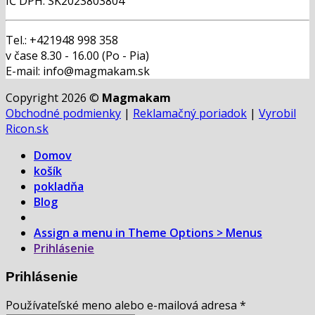
IČ DPH: SK2023803804
Tel.: +421948 998 358
v čase 8.30 - 16.00 (Po - Pia)
E-mail: info@magmakam.sk
Copyright 2026 ©
Magmakam
Obchodné podmienky
|
Reklamačný poriadok
|
Vyrobil
Ricon.sk
Domov
košík
pokladňa
Blog
Assign a menu in Theme Options > Menus
Prihlásenie
Prihlásenie
Používateľské meno alebo e-mailová adresa
*