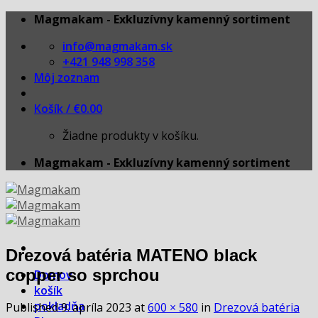
Skip
Magmakam - Exkluzívny kamenný sortiment
to
info@magmakam.sk
content
+421 948 998 358
Môj zoznam
Košík /
€
0.00
Žiadne produkty v košíku.
Magmakam - Exkluzívny kamenný sortiment
Drezová batéria MATENO black
copper so sprchou
Domov
košík
pokladňa
Published
9. apríla 2023
at
600 × 580
in
Drezová batéria