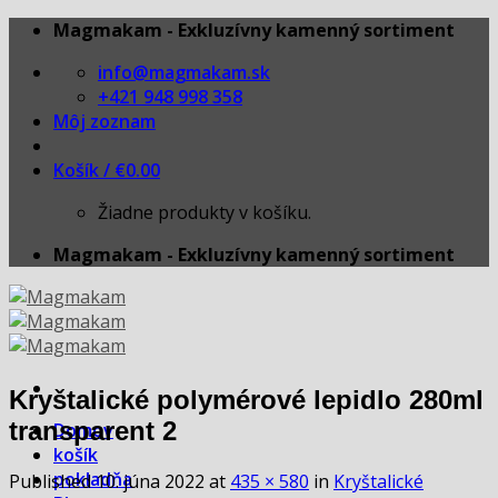
Skip
Magmakam - Exkluzívny kamenný sortiment
to
info@magmakam.sk
content
+421 948 998 358
Môj zoznam
Košík /
€
0.00
Žiadne produkty v košíku.
Magmakam - Exkluzívny kamenný sortiment
Kryštalické polymérové lepidlo 280ml
transparent 2
Domov
košík
pokladňa
Published
10. júna 2022
at
435 × 580
in
Kryštalické