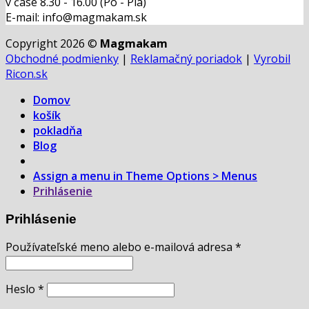
v čase 8.30 - 16.00 (Po - Pia)
E-mail: info@magmakam.sk
Copyright 2026 ©
Magmakam
Obchodné podmienky
|
Reklamačný poriadok
|
Vyrobil
Ricon.sk
Domov
košík
pokladňa
Blog
Assign a menu in Theme Options > Menus
Prihlásenie
Prihlásenie
Používateľské meno alebo e-mailová adresa
*
Heslo
*