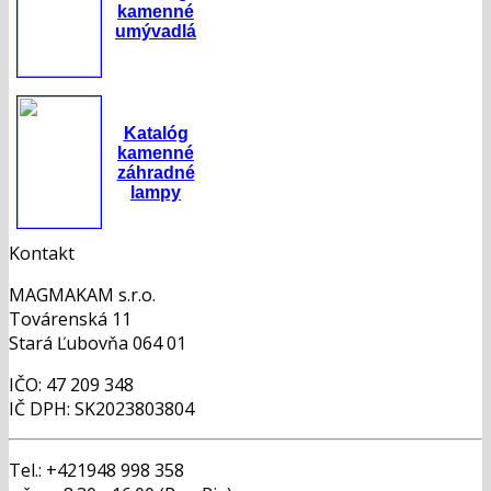
kamenné
umývadlá
Katalóg
kamenné
záhradné
lampy
Kontakt
MAGMAKAM s.r.o.
Továrenská 11
Stará Ľubovňa 064 01
IČO: 47 209 348
IČ DPH: SK2023803804
Tel.: +421948 998 358