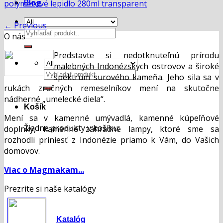
Blog
polymérové lepidlo 280ml transparent
←
Previous
Hľadať:
O nás
Predstavte si nedotknuteľnú prírodu
malebných Indonézskych ostrovov a široké
Hľadať:
spektrum surového kameňa. Jeho sila sa v
rukách zručných remeselníkov mení na skutočne
nádherné „umelecké diela“.
Košík
Mení sa v kamenné umývadlá, kamenné kúpeľňové
Žiadne produkty v košíku.
doplnky, kamenné záhradné lampy, ktoré sme sa
rozhodli priniesť z Indonézie priamo k Vám, do Vašich
domovov.
Viac o Magmakam...
Prezrite si naše katalógy
Katalóg