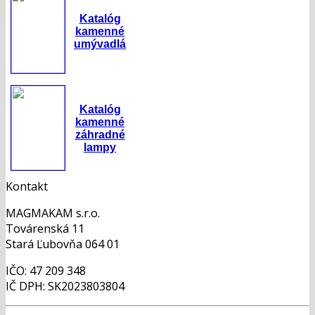
Katalóg
kamenné
umývadlá
Katalóg
kamenné
záhradné
lampy
Kontakt
MAGMAKAM s.r.o.
Továrenská 11
Stará Ľubovňa 064 01
IČO: 47 209 348
IČ DPH: SK2023803804