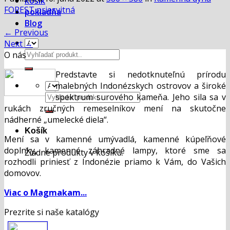
košík
FOREST priesvitná
pokladňa
Blog
←
Previous
Next
→
Hľadať:
O nás
Predstavte si nedotknuteľnú prírodu
malebných Indonézskych ostrovov a široké
Hľadať:
spektrum surového kameňa. Jeho sila sa v
rukách zručných remeselníkov mení na skutočne
nádherné „umelecké diela“.
Košík
Mení sa v kamenné umývadlá, kamenné kúpeľňové
doplnky, kamenné záhradné lampy, ktoré sme sa
Žiadne produkty v košíku.
rozhodli priniesť z Indonézie priamo k Vám, do Vašich
domovov.
Viac o Magmakam...
Prezrite si naše katalógy