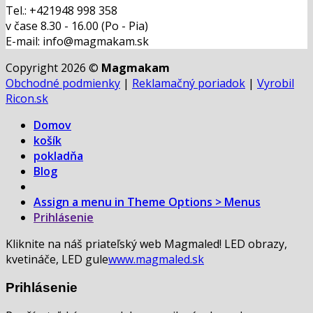
Tel.: +421948 998 358
v čase 8.30 - 16.00 (Po - Pia)
E-mail: info@magmakam.sk
Copyright 2026 ©
Magmakam
Obchodné podmienky
|
Reklamačný poriadok
|
Vyrobil
Ricon.sk
Domov
košík
pokladňa
Blog
Assign a menu in Theme Options > Menus
Prihlásenie
Kliknite na náš priateľský web Magmaled! LED obrazy,
kvetináče, LED gule
www.magmaled.sk
Prihlásenie