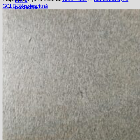
košík
GOLDEN priesvitná
pokladňa
Blog
Hľadať:
Hľadať:
Košík
Žiadne produkty v košíku.