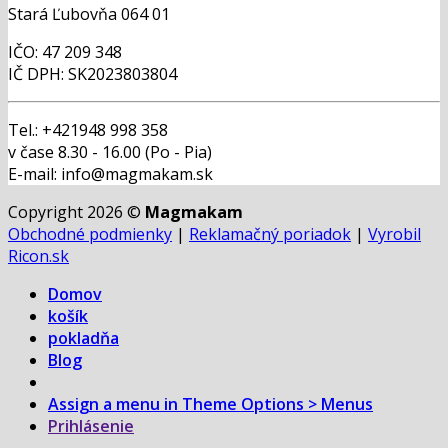
Stará Ľubovňa 064 01
IČO: 47 209 348
IČ DPH: SK2023803804
Tel.: +421948 998 358
v čase 8.30 - 16.00 (Po - Pia)
E-mail: info@magmakam.sk
Copyright 2026 ©
Magmakam
Obchodné podmienky
|
Reklamačný poriadok
|
Vyrobil
Ricon.sk
Domov
košík
pokladňa
Blog
Assign a menu in Theme Options > Menus
Prihlásenie