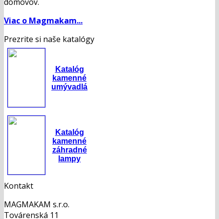
domovov.
Viac o Magmakam...
Prezrite si naše katalógy
Katalóg
kamenné
umývadlá
Katalóg
kamenné
záhradné
lampy
Kontakt
MAGMAKAM s.r.o.
Továrenská 11