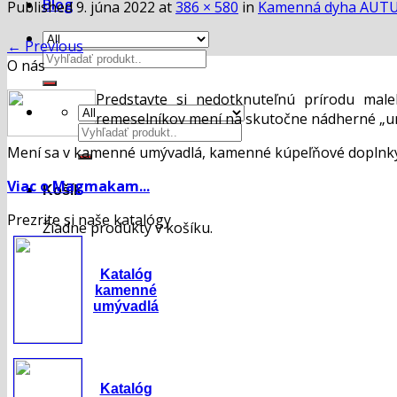
Blog
Published
9. júna 2022
at
386 × 580
in
Kamenná dyha AUTU
←
Previous
Hľadať:
O nás
Predstavte si nedotknuteľnú prírodu mal
remeselníkov mení na skutočne nádherné „um
Hľadať:
Mení sa v kamenné umývadlá, kamenné kúpeľňové doplnky,
Viac o Magmakam...
Košík
Prezrite si naše katalógy
Žiadne produkty v košíku.
Katalóg
kamenné
umývadlá
Katalóg