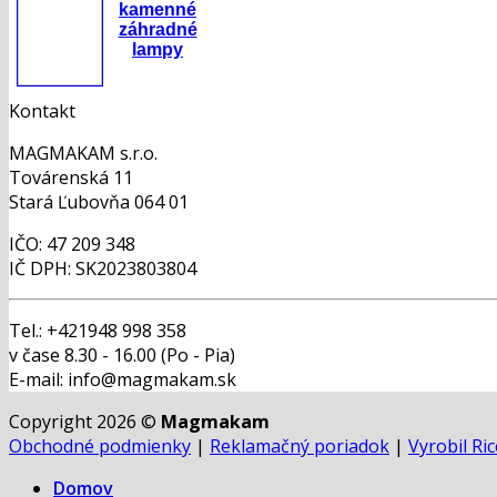
kamenné
záhradné
lampy
Kontakt
MAGMAKAM s.r.o.
Továrenská 11
Stará Ľubovňa 064 01
IČO: 47 209 348
IČ DPH: SK2023803804
Tel.: +421948 998 358
v čase 8.30 - 16.00 (Po - Pia)
E-mail: info@magmakam.sk
Copyright 2026 ©
Magmakam
Obchodné podmienky
|
Reklamačný poriadok
|
Vyrobil Ri
Domov