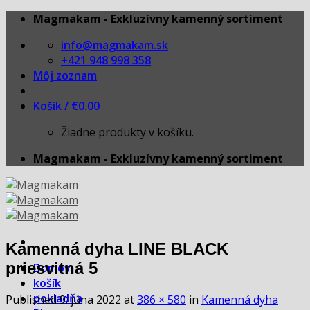
Skip
Magmakam - Exkluzívny kamenný sortiment
to
info@magmakam.sk
content
+421 948 998 358
Môj zoznam
Košík /
€
0.00
Žiadne produkty v košíku.
Magmakam - Exkluzívny kamenný sortiment
Kamenná dyha LINE BLACK
priesvitná 5
Domov
košík
pokladňa
Published
9. júna 2022
at
386 × 580
in
Kamenná dyha