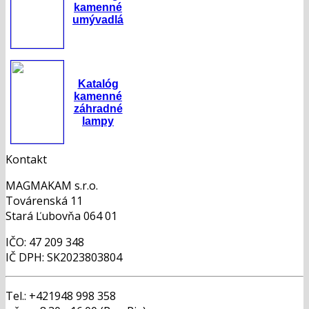
kamenné
umývadlá
Katalóg
kamenné
záhradné
lampy
Kontakt
MAGMAKAM s.r.o.
Továrenská 11
Stará Ľubovňa 064 01
IČO: 47 209 348
IČ DPH: SK2023803804
Tel.: +421948 998 358