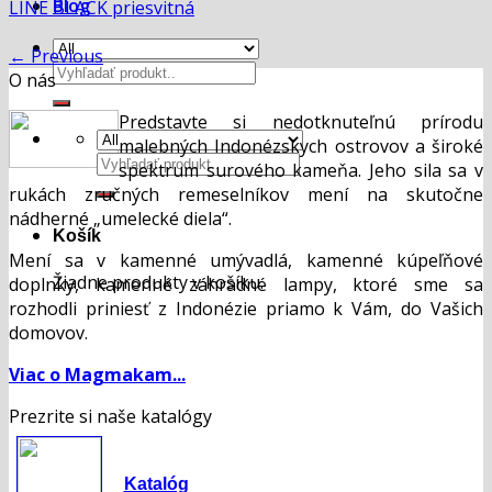
Blog
LINE BLACK priesvitná
←
Previous
Hľadať:
O nás
Predstavte si nedotknuteľnú prírodu
malebných Indonézskych ostrovov a široké
Hľadať:
spektrum surového kameňa. Jeho sila sa v
rukách zručných remeselníkov mení na skutočne
nádherné „umelecké diela“.
Košík
Mení sa v kamenné umývadlá, kamenné kúpeľňové
Žiadne produkty v košíku.
doplnky, kamenné záhradné lampy, ktoré sme sa
rozhodli priniesť z Indonézie priamo k Vám, do Vašich
domovov.
Viac o Magmakam...
Prezrite si naše katalógy
Katalóg