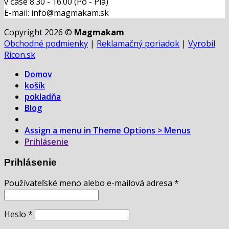
v čase 8.30 - 16.00 (Po - Pia)
E-mail: info@magmakam.sk
Copyright 2026 ©
Magmakam
Obchodné podmienky
|
Reklamačný poriadok
|
Vyrobil
Ricon.sk
Domov
košík
pokladňa
Blog
Assign a menu in Theme Options > Menus
Prihlásenie
Prihlásenie
Používateľské meno alebo e-mailová adresa
*
Heslo
*