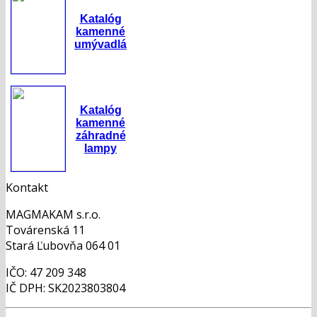
Katalóg
kamenné
umývadlá
Katalóg
kamenné
záhradné
lampy
Kontakt
MAGMAKAM s.r.o.
Továrenská 11
Stará Ľubovňa 064 01
IČO: 47 209 348
IČ DPH: SK2023803804