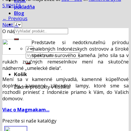
košík
S.WHITE
pokladňa
Blog
←
Previous
Next
→
Hľadať:
O nás
Predstavte si nedotknuteľnú prírodu
malebných Indonézskych ostrovov a široké
Hľadať:
spektrum surového kameňa. Jeho sila sa v
rukách zručných remeselníkov mení na skutočne
nádherné „umelecké diela“.
Košík
Mení sa v kamenné umývadlá, kamenné kúpeľňové
doplnky, kamenné záhradné lampy, ktoré sme sa
Žiadne produkty v košíku.
rozhodli priniesť z Indonézie priamo k Vám, do Vašich
domovov.
Viac o Magmakam...
Prezrite si naše katalógy