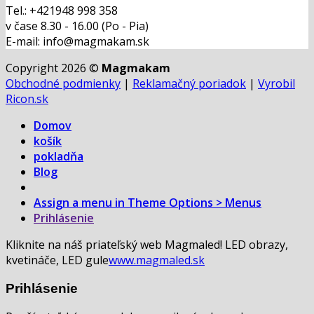
Tel.: +421948 998 358
v čase 8.30 - 16.00 (Po - Pia)
E-mail: info@magmakam.sk
Copyright 2026 ©
Magmakam
Obchodné podmienky
|
Reklamačný poriadok
|
Vyrobil
Ricon.sk
Domov
košík
pokladňa
Blog
Assign a menu in Theme Options > Menus
Prihlásenie
Kliknite na náš priateľský web Magmaled! LED obrazy,
kvetináče, LED gule
www.magmaled.sk
Prihlásenie