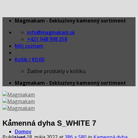
Skip
Magmakam - Exkluzívny kamenný sortiment
to
info@magmakam.sk
content
+421 948 998 358
Môj zoznam
Košík /
€
0.00
Žiadne produkty v košíku.
Magmakam - Exkluzívny kamenný sortiment
Kamenná dyha S_WHITE 7
Domov
Published
18. mája 2022
at
386 × 580
in
Kamenná dyha