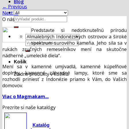
Blog
←
Previous
Next
→
Hľadať:
O nás
Predstavte si nedotknuteľnú prírodu
malebných Indonézskych ostrovov a široké
Hľadať:
spektrum surového kameňa. Jeho sila sa v
rukách zručných remeselníkov mení na skutočne
nádherné „umelecké diela“.
Košík
Mení sa v kamenné umývadlá, kamenné kúpeľňové
doplnky, kamenné záhradné lampy, ktoré sme sa
Žiadne produkty v košíku.
rozhodli priniesť z Indonézie priamo k Vám, do Vašich
domovov.
Viac o Magmakam...
Prezrite si naše katalógy
Katalóg