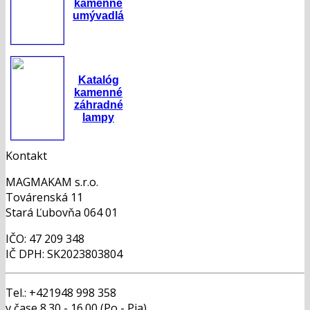
kamenné
umývadlá
Katalóg
kamenné
záhradné
lampy
Kontakt
MAGMAKAM s.r.o.
Továrenská 11
Stará Ľubovňa 064 01
IČO: 47 209 348
IČ DPH: SK2023803804
Tel.: +421948 998 358
v čase 8.30 - 16.00 (Po - Pia)