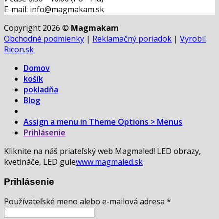
E-mail: info@magmakam.sk
Copyright 2026 ©
Magmakam
Obchodné podmienky
|
Reklamačný poriadok
|
Vyrobil
Ricon.sk
Domov
košík
pokladňa
Blog
Assign a menu in Theme Options > Menus
Prihlásenie
Kliknite na náš priateľský web Magmaled! LED obrazy,
kvetináče, LED gule
www.magmaled.sk
Prihlásenie
Používateľské meno alebo e-mailová adresa
*