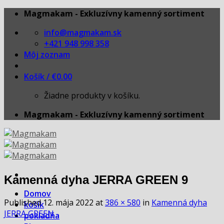
Skip
Magmakam - Exkluzívny kamenný sortiment
to
info@magmakam.sk
content
+421 948 998 358
Môj zoznam
Košík /
€
0.00
Žiadne produkty v košíku.
Magmakam - Exkluzívny kamenný sortiment
Kamenná dyha JERRA GREEN 9
Domov
Published
12. mája 2022
at
386 × 580
in
Kamenná dyha
košík
JERRA GREEN
pokladňa