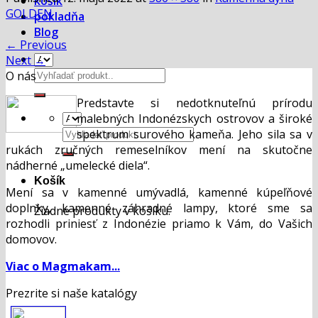
košík
GOLDEN
pokladňa
Blog
←
Previous
Next
→
Hľadať:
O nás
Predstavte si nedotknuteľnú prírodu
malebných Indonézskych ostrovov a široké
Hľadať:
spektrum surového kameňa. Jeho sila sa v
rukách zručných remeselníkov mení na skutočne
nádherné „umelecké diela“.
Košík
Mení sa v kamenné umývadlá, kamenné kúpeľňové
doplnky, kamenné záhradné lampy, ktoré sme sa
Žiadne produkty v košíku.
rozhodli priniesť z Indonézie priamo k Vám, do Vašich
domovov.
Viac o Magmakam...
Prezrite si naše katalógy