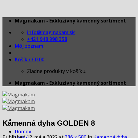
Skip
Magmakam - Exkluzívny kamenný sortiment
to
info@magmakam.sk
content
+421 948 998 358
Môj zoznam
Košík /
€
0.00
Žiadne produkty v košíku.
Magmakam - Exkluzívny kamenný sortiment
Kamenná dyha GOLDEN 8
Domov
Published
12. mája 2022
at
386 × 580
in
Kamenná dyha