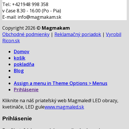
Tel.: +421948 998 358
v čase 8.30 - 16.00 (Po - Pia)
E-mail: info@magmakam.sk
Copyright 2026 ©
Magmakam
Obchodné podmienky
|
Reklamačný poriadok
|
Vyrobil
Ricon.sk
Domov
košík
pokladňa
Blog
Assign a menu in Theme Options > Menus
Prihlásenie
Kliknite na náš priateľský web Magmaled! LED obrazy,
kvetináče, LED gule
www.magmaled.sk
Prihlásenie