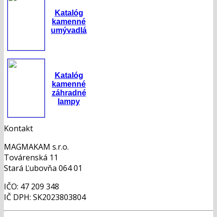
Katalóg
kamenné
umývadlá
Katalóg
kamenné
záhradné
lampy
Kontakt
MAGMAKAM s.r.o.
Továrenská 11
Stará Ľubovňa 064 01
IČO: 47 209 348
IČ DPH: SK2023803804