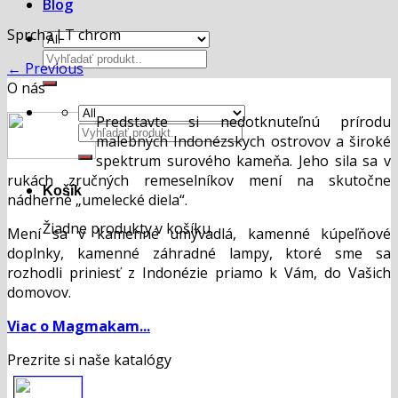
Blog
Sprcha LT chrom
Hľadať:
←
Previous
O nás
Predstavte si nedotknuteľnú prírodu
Hľadať:
malebných Indonézskych ostrovov a široké
spektrum surového kameňa. Jeho sila sa v
rukách zručných remeselníkov mení na skutočne
Košík
nádherné „umelecké diela“.
Žiadne produkty v košíku.
Mení sa v kamenné umývadlá, kamenné kúpeľňové
doplnky, kamenné záhradné lampy, ktoré sme sa
rozhodli priniesť z Indonézie priamo k Vám, do Vašich
domovov.
Viac o Magmakam...
Prezrite si naše katalógy