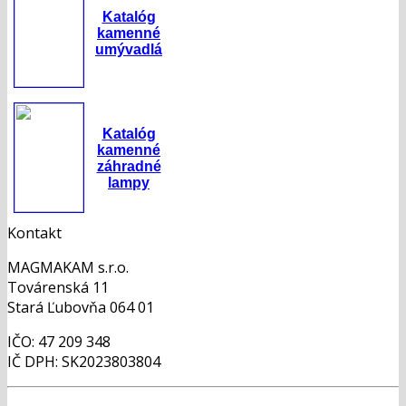
Katalóg
kamenné
umývadlá
Katalóg
kamenné
záhradné
lampy
Kontakt
MAGMAKAM s.r.o.
Továrenská 11
Stará Ľubovňa 064 01
IČO: 47 209 348
IČ DPH: SK2023803804