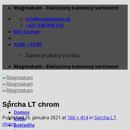
Skip
Magmakam - Exkluzívny kamenný sortiment
to
info@magmakam.sk
content
+421 948 998 358
Môj zoznam
Košík /
€
0.00
Žiadne produkty v košíku.
Magmakam - Exkluzívny kamenný sortiment
Sprcha LT chrom
Domov
Published
25. januára 2021
at
166 × 414
in
Sprcha LT
košík
chrom
pokladňa