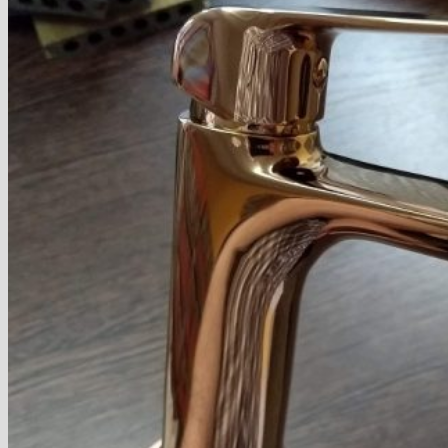
Blog
Hľadať:
Hľadať:
Košík
Žiadne produkty v košíku.