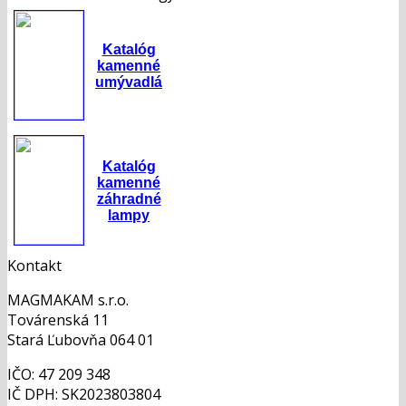
Katalóg
kamenné
umývadlá
Katalóg
kamenné
záhradné
lampy
Kontakt
MAGMAKAM s.r.o.
Továrenská 11
Stará Ľubovňa 064 01
IČO: 47 209 348
IČ DPH: SK2023803804