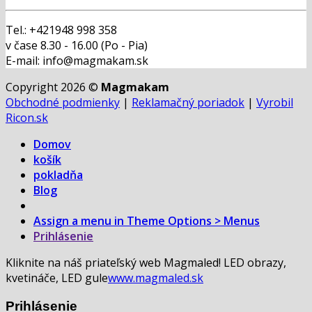
Tel.: +421948 998 358
v čase 8.30 - 16.00 (Po - Pia)
E-mail: info@magmakam.sk
Copyright 2026 ©
Magmakam
Obchodné podmienky
|
Reklamačný poriadok
|
Vyrobil
Ricon.sk
Domov
košík
pokladňa
Blog
Assign a menu in Theme Options > Menus
Prihlásenie
Kliknite na náš priateľský web Magmaled! LED obrazy,
kvetináče, LED gule
www.magmaled.sk
Prihlásenie