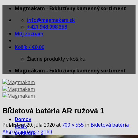
Skip
Magmakam - Exkluzívny kamenný sortiment
to
info@magmakam.sk
content
+421 948 998 358
Môj zoznam
Košík /
€
0.00
Žiadne produkty v košíku.
Magmakam - Exkluzívny kamenný sortiment
Bidetová batéria AR ružová 1
Domov
Published
20. júla 2020
at
700 × 555
in
Bidetová batéria
košík
AR ružová (rose gold)
pokladňa