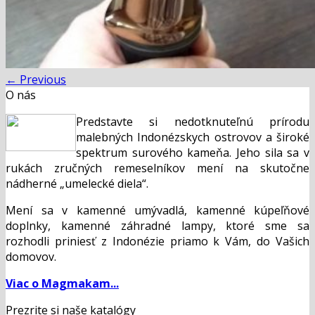
←
Previous
O nás
Predstavte si nedotknuteľnú prírodu
malebných Indonézskych ostrovov a široké
spektrum surového kameňa. Jeho sila sa v
rukách zručných remeselníkov mení na skutočne
nádherné „umelecké diela“.
Mení sa v kamenné umývadlá, kamenné kúpeľňové
doplnky, kamenné záhradné lampy, ktoré sme sa
rozhodli priniesť z Indonézie priamo k Vám, do Vašich
domovov.
Viac o Magmakam...
Prezrite si naše katalógy