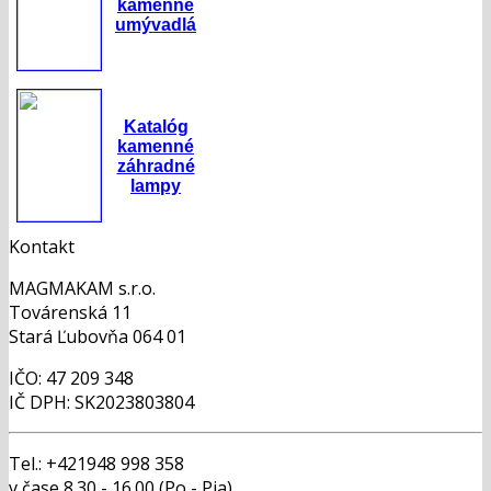
kamenné
umývadlá
Katalóg
kamenné
záhradné
lampy
Kontakt
MAGMAKAM s.r.o.
Továrenská 11
Stará Ľubovňa 064 01
IČO: 47 209 348
IČ DPH: SK2023803804
Tel.: +421948 998 358
v čase 8.30 - 16.00 (Po - Pia)