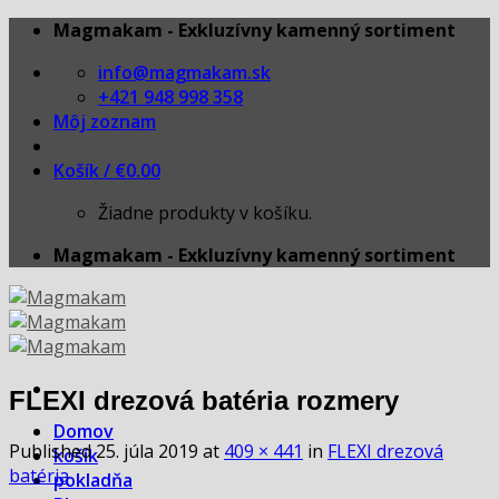
Skip
Magmakam - Exkluzívny kamenný sortiment
to
info@magmakam.sk
content
+421 948 998 358
Môj zoznam
Košík /
€
0.00
Žiadne produkty v košíku.
Magmakam - Exkluzívny kamenný sortiment
FLEXI drezová batéria rozmery
Domov
Published
25. júla 2019
at
409 × 441
in
FLEXI drezová
košík
batéria
pokladňa