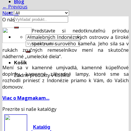
Blog
←
Previous
Next
→
Hľadať:
O nás
Predstavte si nedotknuteľnú prírodu
malebných Indonézskych ostrovov a široké
Hľadať:
spektrum surového kameňa. Jeho sila sa v
rukách zručných remeselníkov mení na skutočne
nádherné „umelecké diela“.
Košík
Mení sa v kamenné umývadlá, kamenné kúpeľňové
doplnky, kamenné záhradné lampy, ktoré sme sa
Žiadne produkty v košíku.
rozhodli priniesť z Indonézie priamo k Vám, do Vašich
domovov.
Viac o Magmakam...
Prezrite si naše katalógy
Katalóg