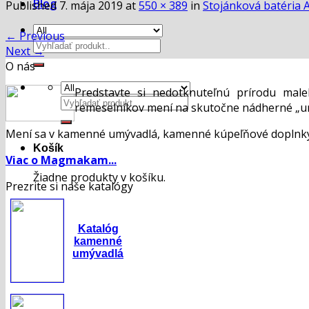
Blog
Published
7. mája 2019
at
550 × 389
in
Stojánková batéria A
←
Previous
Hľadať:
Next
→
O nás
Predstavte si nedotknuteľnú prírodu mal
Hľadať:
remeselníkov mení na skutočne nádherné „um
Mení sa v kamenné umývadlá, kamenné kúpeľňové doplnky,
Košík
Viac o Magmakam...
Žiadne produkty v košíku.
Prezrite si naše katalógy
Katalóg
kamenné
umývadlá