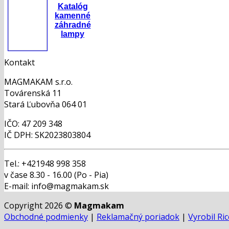
Katalóg
kamenné
záhradné
lampy
Kontakt
MAGMAKAM s.r.o.
Továrenská 11
Stará Ľubovňa 064 01
IČO: 47 209 348
IČ DPH: SK2023803804
Tel.: +421948 998 358
v čase 8.30 - 16.00 (Po - Pia)
E-mail: info@magmakam.sk
Copyright 2026 ©
Magmakam
Obchodné podmienky
|
Reklamačný poriadok
|
Vyrobil Ri