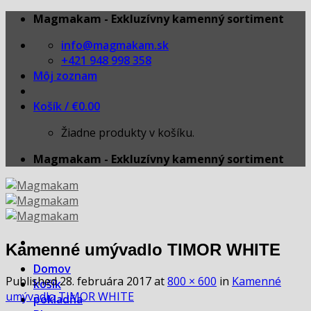
Skip
Magmakam - Exkluzívny kamenný sortiment
to
info@magmakam.sk
content
+421 948 998 358
Môj zoznam
Košík /
€
0.00
Žiadne produkty v košíku.
Magmakam - Exkluzívny kamenný sortiment
Kamenné umývadlo TIMOR WHITE
Domov
Published
28. februára 2017
at
800 × 600
in
Kamenné
košík
umývadlo TIMOR WHITE
pokladňa