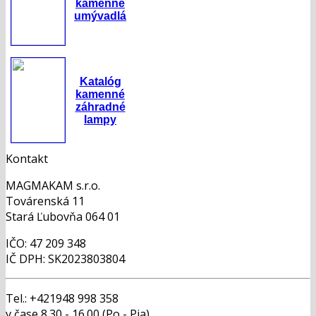
kamenné
umývadlá
Katalóg
kamenné
záhradné
lampy
Kontakt
MAGMAKAM s.r.o.
Továrenská 11
Stará Ľubovňa 064 01
IČO: 47 209 348
IČ DPH: SK2023803804
Tel.: +421948 998 358
v čase 8.30 - 16.00 (Po - Pia)