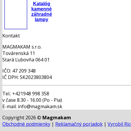
Katalóg
kamenné
záhradné
lampy
Kontakt
MAGMAKAM s.r.o.
Továrenská 11
Stará Ľubovňa 064 01
IČO: 47 209 348
IČ DPH: SK2023803804
Tel.: +421948 998 358
v čase 8.30 - 16.00 (Po - Pia)
E-mail: info@magmakam.sk
Copyright 2026 ©
Magmakam
Obchodné podmienky
|
Reklamačný poriadok
|
Vyrobil Ri