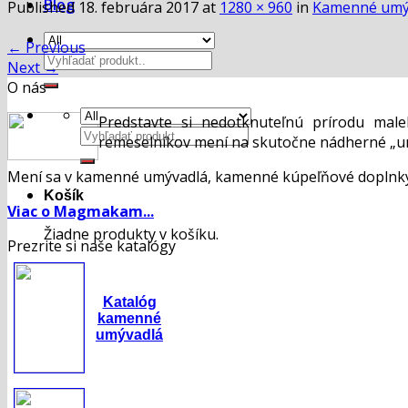
Blog
Published
18. februára 2017
at
1280 × 960
in
Kamenné umý
←
Previous
Hľadať:
Next
→
O nás
Predstavte si nedotknuteľnú prírodu mal
Hľadať:
remeselníkov mení na skutočne nádherné „um
Mení sa v kamenné umývadlá, kamenné kúpeľňové doplnky,
Košík
Viac o Magmakam...
Žiadne produkty v košíku.
Prezrite si naše katalógy
Katalóg
kamenné
umývadlá