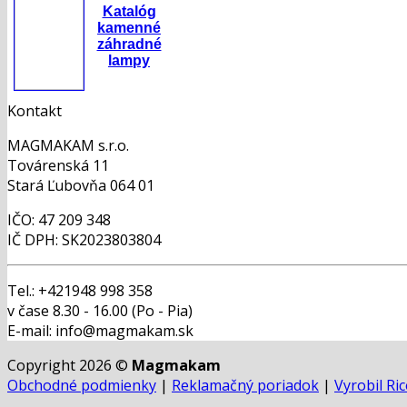
Katalóg
kamenné
záhradné
lampy
Kontakt
MAGMAKAM s.r.o.
Továrenská 11
Stará Ľubovňa 064 01
IČO: 47 209 348
IČ DPH: SK2023803804
Tel.: +421948 998 358
v čase 8.30 - 16.00 (Po - Pia)
E-mail: info@magmakam.sk
Copyright 2026 ©
Magmakam
Obchodné podmienky
|
Reklamačný poriadok
|
Vyrobil Ri