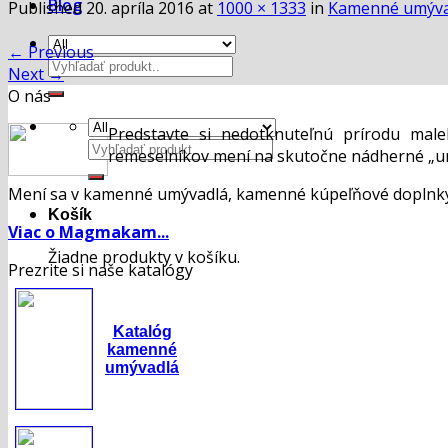
Blog
Published
20. apríla 2016
at
1000 × 1333
in
Kamenné umýva
←
Previous
Hľadať:
Next
→
O nás
Predstavte si nedotknuteľnú prírodu mal
Hľadať:
remeselníkov mení na skutočne nádherné „um
Mení sa v kamenné umývadlá, kamenné kúpeľňové doplnky,
Košík
Viac o Magmakam...
Žiadne produkty v košíku.
Prezrite si naše katalógy
Katalóg
kamenné
umývadlá