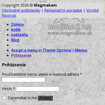
Copyright 2026 ©
Magmakam
Obchodné podmienky
|
Reklamačný poriadok
|
Vyrobil
Ricon.sk
Domov
košík
pokladňa
Blog
Assign a menu in Theme Options > Menus
Prihlásenie
Prihlásenie
Používateľské meno alebo e-mailová adresa
*
Heslo
*
Zapamätať si ma
Prihlásiť