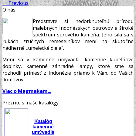
←
Previous
O nás
Predstavte si nedotknuteľnú prírodu
malebných Indonézskych ostrovov a široké
spektrum surového kameňa. Jeho sila sa v
rukách zručných remeselníkov mení na skutočne
nádherné „umelecké diela“.
Mení sa v kamenné umývadlá, kamenné kúpeľňové
doplnky, kamenné záhradné lampy, ktoré sme sa
rozhodli priniesť z Indonézie priamo k Vám, do Vašich
domovov.
Viac o Magmakam...
Prezrite si naše katalógy
Katalóg
kamenné
umývadlá