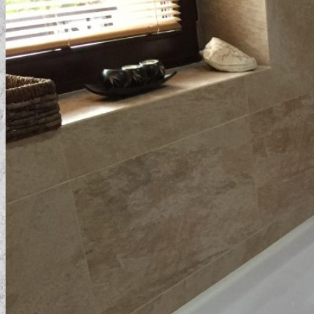
Domov
košík
pokladňa
Blog
Hľadať:
Hľadať:
Košík
Žiadne produkty v košíku.