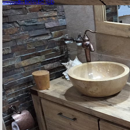
umývadlo BORNEO RED
Domov
košík
pokladňa
Blog
Hľadať:
Hľadať:
Košík
Žiadne produkty v košíku.