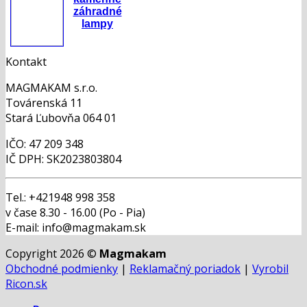
záhradné
lampy
Kontakt
MAGMAKAM s.r.o.
Továrenská 11
Stará Ľubovňa 064 01
IČO: 47 209 348
IČ DPH: SK2023803804
Tel.: +421948 998 358
v čase 8.30 - 16.00 (Po - Pia)
E-mail: info@magmakam.sk
Copyright 2026 ©
Magmakam
Obchodné podmienky
|
Reklamačný poriadok
|
Vyrobil
Ricon.sk