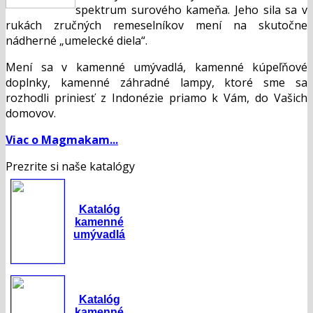
spektrum surového kameňa. Jeho sila sa v
rukách zručných remeselníkov mení na skutočne
nádherné „umelecké diela“.
Mení sa v kamenné umývadlá, kamenné kúpeľňové
doplnky, kamenné záhradné lampy, ktoré sme sa
rozhodli priniesť z Indonézie priamo k Vám, do Vašich
domovov.
Viac o Magmakam...
Prezrite si naše katalógy
Katalóg
kamenné
umývadlá
Katalóg
kamenné