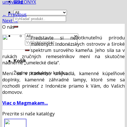
Blog
umývadlo ONYX
←
Previous
Hľadať:
Next
→
O nás
Predstavte si nedotknuteľnú prírodu
Hľadať:
malebných Indonézskych ostrovov a široké
spektrum surového kameňa. Jeho sila sa v
rukách zručných remeselníkov mení na skutočne
Košík
nádherné „umelecké diela“.
Žiadne produkty v košíku.
Mení sa v kamenné umývadlá, kamenné kúpeľňové
doplnky, kamenné záhradné lampy, ktoré sme sa
rozhodli priniesť z Indonézie priamo k Vám, do Vašich
domovov.
Viac o Magmakam...
Prezrite si naše katalógy