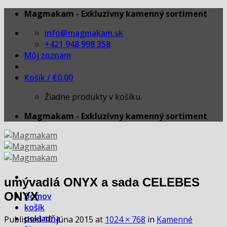
Skip
Magmakam - Exkluzívny kamenný sortiment
to
info@magmakam.sk
content
+421 948 998 358
Môj zoznam
Košík /
€
0.00
Žiadne produkty v košíku.
Magmakam - Exkluzívny kamenný sortiment
umývadlá ONYX a sada CELEBES
ONYX
Domov
košík
pokladňa
Published
10. júna 2015
at
1024 × 768
in
Kamenné