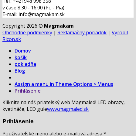
Tel.: +421948 998 358
v čase 8.30 - 16.00 (Po - Pia)
E-mail: info@magmakam.sk
Copyright 2026 ©
Magmakam
Obchodné podmienky
|
Reklamačný poriadok
|
Vyrobil
Ricon.sk
Domov
košík
pokladňa
Blog
Assign a menu in Theme Options > Menus
Prihlásenie
Kliknite na náš priateľský web Magmaled! LED obrazy,
kvetináče, LED gule
www.magmaled.sk
Prihlásenie
Používateľské meno alebo e-mailová adresa
*