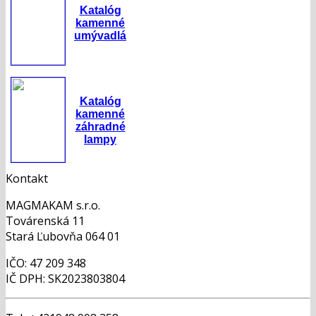
Katalóg
kamenné
umývadlá
Katalóg
kamenné
záhradné
lampy
Kontakt
MAGMAKAM s.r.o.
Továrenská 11
Stará Ľubovňa 064 01
IČO: 47 209 348
IČ DPH: SK2023803804