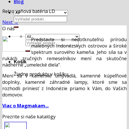
Blog
Retro vaňová batéria LD
Hľadať:
Next
→
O nás
Predstavte si nedotknuteľnú prírodu
Hľadať:
malebných Indonézskych ostrovov a široké
spektrum surového kameňa. Jeho sila sa v
rukách zručných remeselníkov mení na skutočne
Košík
nádherné „umelecké diela“.
Žiadne produkty v košíku.
Mení sa v kamenné umývadlá, kamenné kúpeľňové
doplnky, kamenné záhradné lampy, ktoré sme sa
rozhodli priniesť z Indonézie priamo k Vám, do Vašich
domovov.
Viac o Magmakam...
Prezrite si naše katalógy