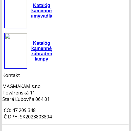
Katalóg
kamenné
umývadlá
Katalóg
kamenné
záhradné
lampy
Kontakt
MAGMAKAM s.r.o.
Továrenská 11
Stará Ľubovňa 064 01
IČO: 47 209 348
IČ DPH: SK2023803804