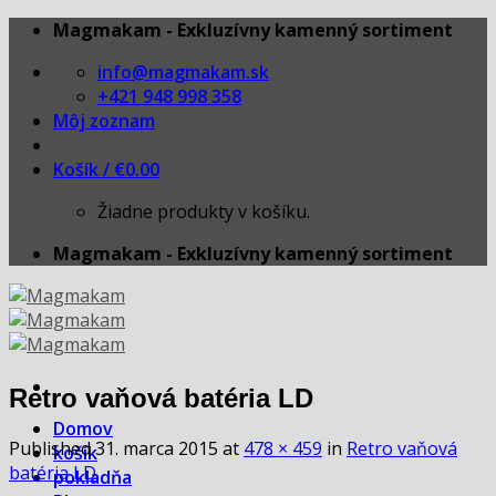
Skip
Magmakam - Exkluzívny kamenný sortiment
to
info@magmakam.sk
content
+421 948 998 358
Môj zoznam
Košík /
€
0.00
Žiadne produkty v košíku.
Magmakam - Exkluzívny kamenný sortiment
Retro vaňová batéria LD
Domov
Published
31. marca 2015
at
478 × 459
in
Retro vaňová
košík
batéria LD
pokladňa