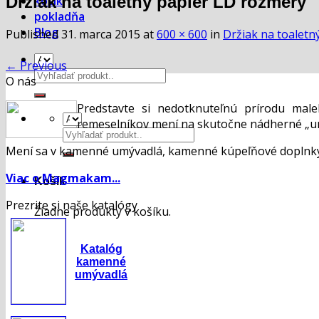
Držiak na toaletný papier LD rozmery
košík
pokladňa
Blog
Published
31. marca 2015
at
600 × 600
in
Držiak na toaletn
←
Previous
Hľadať:
O nás
Predstavte si nedotknuteľnú prírodu mal
remeselníkov mení na skutočne nádherné „um
Hľadať:
Mení sa v kamenné umývadlá, kamenné kúpeľňové doplnky,
Viac o Magmakam...
Košík
Prezrite si naše katalógy
Žiadne produkty v košíku.
Katalóg
kamenné
umývadlá