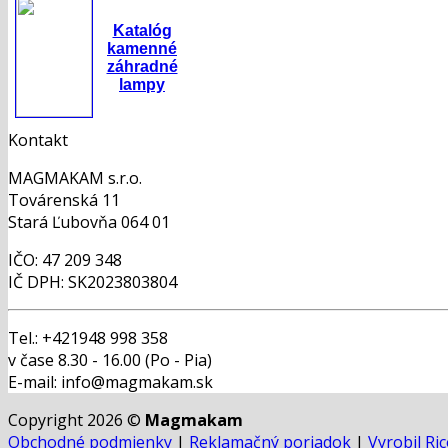
Katalóg
kamenné
záhradné
lampy
Kontakt
MAGMAKAM s.r.o.
Továrenská 11
Stará Ľubovňa 064 01
IČO: 47 209 348
IČ DPH: SK2023803804
Tel.: +421948 998 358
v čase 8.30 - 16.00 (Po - Pia)
E-mail: info@magmakam.sk
Copyright 2026 ©
Magmakam
Obchodné podmienky
|
Reklamačný poriadok
|
Vyrobil Ri