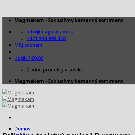
Skip
Magmakam - Exkluzívny kamenný sortiment
to
info@magmakam.sk
content
+421 948 998 358
Môj zoznam
Košík /
€
0.00
Žiadne produkty v košíku.
Magmakam - Exkluzívny kamenný sortiment
Domov