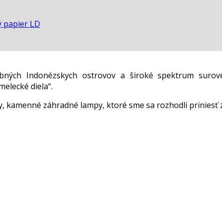
ý papier LD
ebných Indonézskych ostrovov a široké spektrum surov
elecké diela“.
 kamenné záhradné lampy, ktoré sme sa rozhodli priniesť 